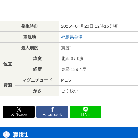
発生時刻
2025年04月28日 12時15分頃
震源地
福島県会津
最大震度
震度1
緯度
北緯 37.0度
位置
経度
東経 139.4度
マグニチュード
M1.5
震源
深さ
ごく浅い
X
Facebook
LINE
(旧twitter)
震度1