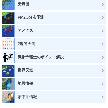
天気図
PM2.5分布予測
アメダス
2週間天気
気象予報士のポイント解説
世界天気
地震情報
熱中症情報