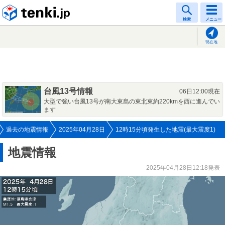
tenki.jp
検索
メニュー
現在地
台風13号情報
06日12:00現在
大型で強い台風13号が南大東島の東北東約220kmを西に進んでい
ます
過去の地震情報
2025年04月28日
12時15分頃発生した地震(最大震度1)
地震情報
2025年04月28日12:18発表