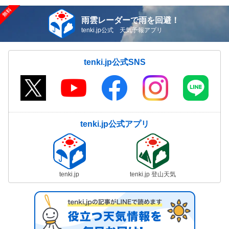
雨雲レーダーで雨を回避！
tenki.jp公式 天気予報アプリ
tenki.jp公式SNS
tenki.jp公式アプリ
tenki.jp
tenki.jp 登山天気