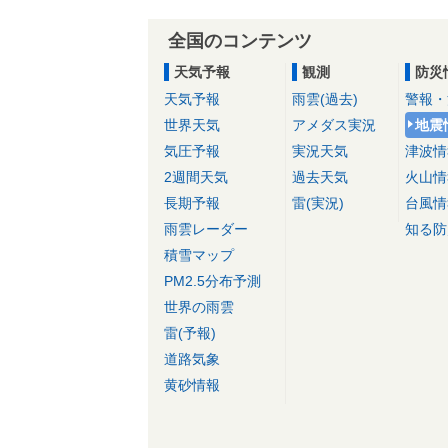
全国のコンテンツ
天気予報
観測
防災
天気予報
雨雲(過去)
警報・
世界天気
アメダス実況
地震
気圧予報
実況天気
津波情
2週間天気
過去天気
火山情
長期予報
雷(実況)
台風情
雨雲レーダー
知る防
積雪マップ
PM2.5分布予測
世界の雨雲
雷(予報)
道路気象
黄砂情報