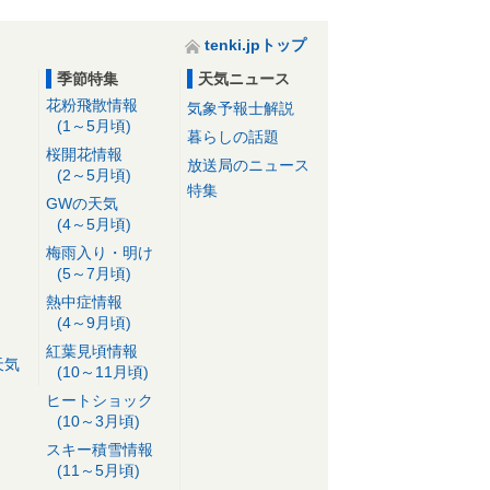
tenki.jpトップ
季節特集
天気ニュース
花粉飛散情報
気象予報士解説
(1～5月頃)
暮らしの話題
桜開花情報
放送局のニュース
(2～5月頃)
特集
GWの天気
(4～5月頃)
梅雨入り・明け
(5～7月頃)
熱中症情報
(4～9月頃)
紅葉見頃情報
天気
(10～11月頃)
ヒートショック
(10～3月頃)
スキー積雪情報
(11～5月頃)