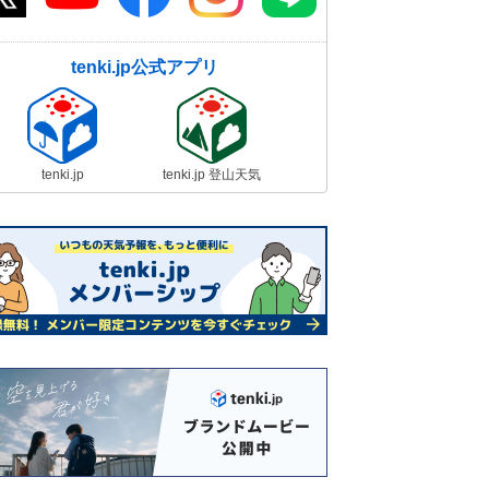
tenki.jp公式アプリ
tenki.jp
tenki.jp 登山天気