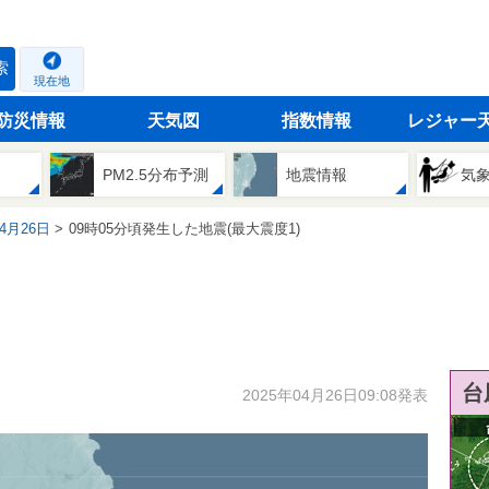
索
現在地
防災情報
天気図
指数情報
レジャー
PM2.5分布予測
地震情報
気
04月26日
09時05分頃発生した地震(最大震度1)
台
2025年04月26日09:08発表