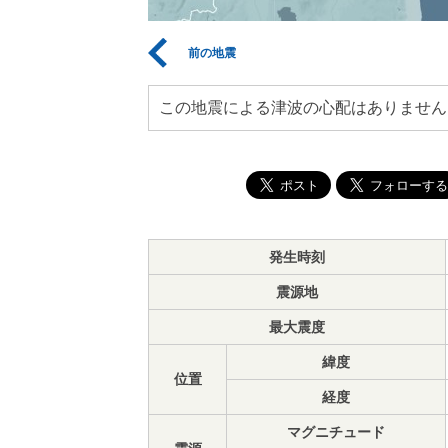
前の地震
この地震による津波の心配はありません
発生時刻
震源地
最大震度
緯度
位置
経度
マグニチュード