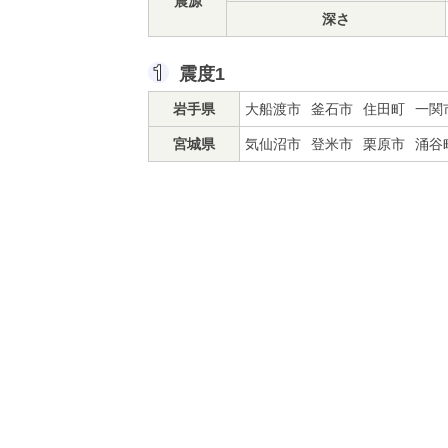
震源
深さ
震度1
岩手県
大船渡市
釜石市
住田町
一関
宮城県
気仙沼市
登米市
栗原市
涌谷