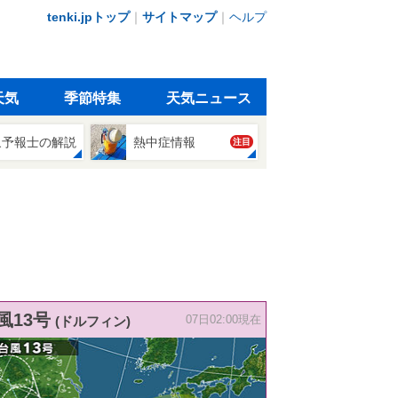
tenki.jpトップ
｜
サイトマップ
｜
ヘルプ
天気
季節特集
天気ニュース
象予報士の解説
熱中症情報
注目
風13号
(ドルフィン)
07日02:00現在