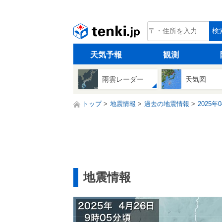
tenki.jp
検
天気予報
観測
雨雲レーダー
天気図
トップ
地震情報
過去の地震情報
2025年
地震情報