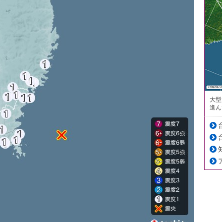
大型
進ん