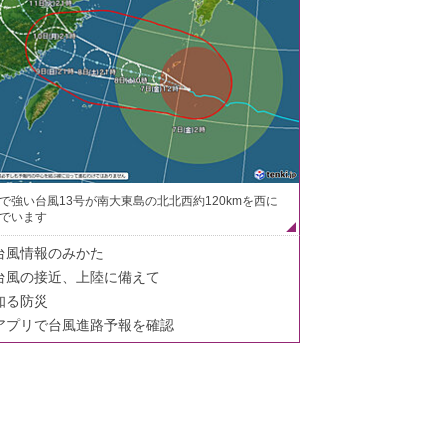
で強い台風13号が南大東島の北北西約120kmを西に
でいます
台風情報のみかた
台風の接近、上陸に備えて
知る防災
アプリで台風進路予報を確認