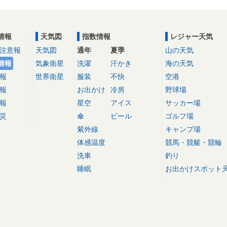
情報
天気図
指数情報
レジャー天気
注意報
天気図
通年
夏季
山の天気
情報
気象衛星
洗濯
汗かき
海の天気
報
世界衛星
服装
不快
空港
報
お出かけ
冷房
野球場
報
星空
アイス
サッカー場
災
傘
ビール
ゴルフ場
紫外線
キャンプ場
体感温度
競馬・競艇・競輪
洗車
釣り
睡眠
お出かけスポット