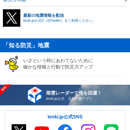
最新の地震情報を配信
tenki.jp公式X（旧Twitter）をご利用ください。
「知る防災」地震
いざという時にあわてないために
確かな情報と行動で防災力アップ
雨雲レーダーで雨を回避！
tenki.jp公式 天気予報アプリ
tenki.jp公式SNS