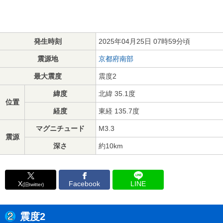
発生時刻
2025年04月25日 07時59分頃
震源地
京都府南部
最大震度
震度2
緯度
北緯 35.1度
位置
経度
東経 135.7度
マグニチュード
M3.3
震源
深さ
約10km
X
Facebook
LINE
(旧twitter)
震度2