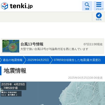
tenki.jp
検索
メニュー
現在地
台風13号情報
07日11:00現在
大型で強い台風13号が与論島付近を西に進んでいます
過去の地震情報
2025年04月25日
07時59分頃発生した地震(最大震度2)
地震情報
2025年04月25日08:06発表