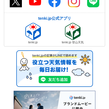
tenki.jp公式アプリ
tenki.jp
tenki.jp 登山天気