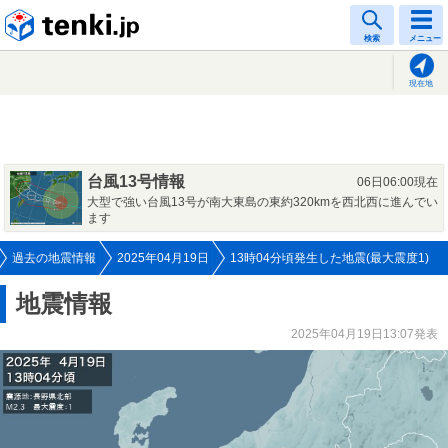
tenki.jp
検索
メニュー
現在地
台風13号情報
06日06:00現在
大型で強い台風13号が南大東島の東約320kmを西北西に進んでい
ます
過去の地震情報
2025年04月19日
13時04分頃発生した地震(最大震度1)
地震情報
2025年04月19日13:07発表