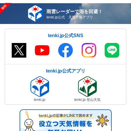
雨雲レーダーで雨を回避！
tenki.jp公式 天気予報アプリ
tenki.jp公式SNS
tenki.jp公式アプリ
tenki.jp
tenki.jp 登山天気