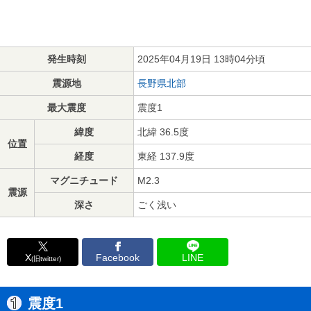
発生時刻
2025年04月19日 13時04分頃
震源地
長野県北部
最大震度
震度1
緯度
北緯 36.5度
位置
経度
東経 137.9度
マグニチュード
M2.3
震源
深さ
ごく浅い
X
Facebook
LINE
(旧twitter)
震度1