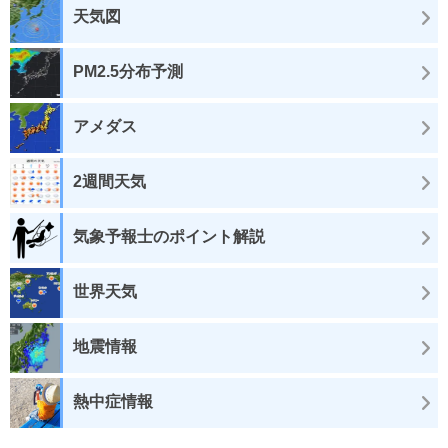
天気図
PM2.5分布予測
アメダス
2週間天気
気象予報士のポイント解説
世界天気
地震情報
熱中症情報