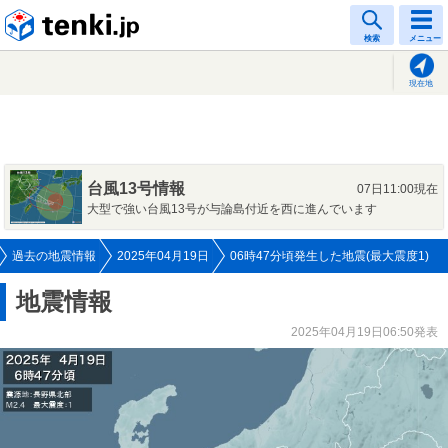
tenki.jp
検索
メニュー
現在地
台風13号情報
07日11:00現在
大型で強い台風13号が与論島付近を西に進んでいます
過去の地震情報
2025年04月19日
06時47分頃発生した地震(最大震度1)
地震情報
2025年04月19日06:50発表