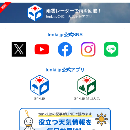
雨雲レーダーで雨を回避！
tenki.jp公式 天気予報アプリ
tenki.jp公式SNS
tenki.jp公式アプリ
tenki.jp
tenki.jp 登山天気