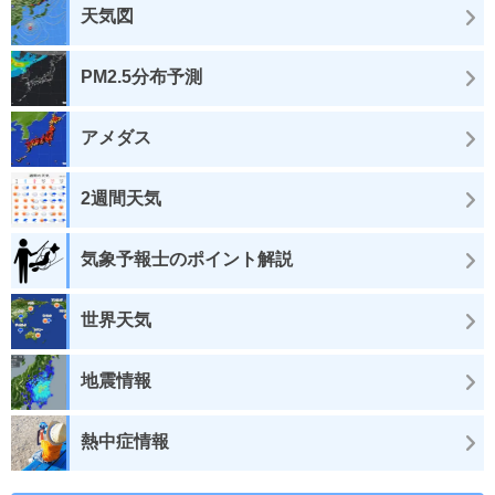
天気図
PM2.5分布予測
アメダス
2週間天気
気象予報士のポイント解説
世界天気
地震情報
熱中症情報