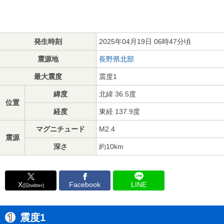
発生時刻
2025年04月19日 06時47分頃
震源地
長野県北部
最大震度
震度1
緯度
北緯 36.5度
位置
経度
東経 137.9度
マグニチュード
M2.4
震源
深さ
約10km
X
Facebook
LINE
(旧twitter)
震度1