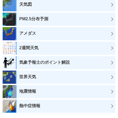
天気図
PM2.5分布予測
アメダス
2週間天気
気象予報士のポイント解説
世界天気
地震情報
熱中症情報