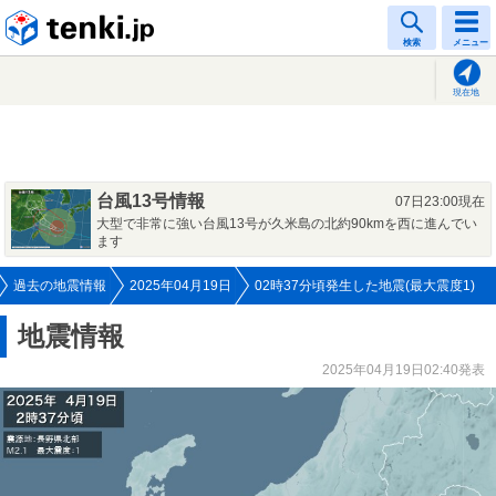
tenki.jp
検索
メニュー
現在地
台風13号情報
07日23:00現在
大型で非常に強い台風13号が久米島の北約90kmを西に進んでい
ます
過去の地震情報
2025年04月19日
02時37分頃発生した地震(最大震度1)
地震情報
2025年04月19日02:40発表