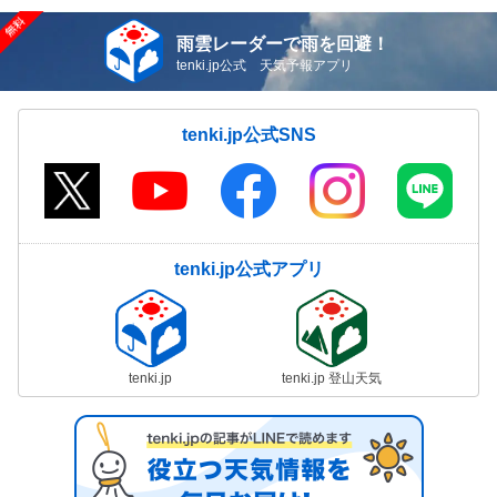
雨雲レーダーで雨を回避！
tenki.jp公式 天気予報アプリ
tenki.jp公式SNS
tenki.jp公式アプリ
tenki.jp
tenki.jp 登山天気