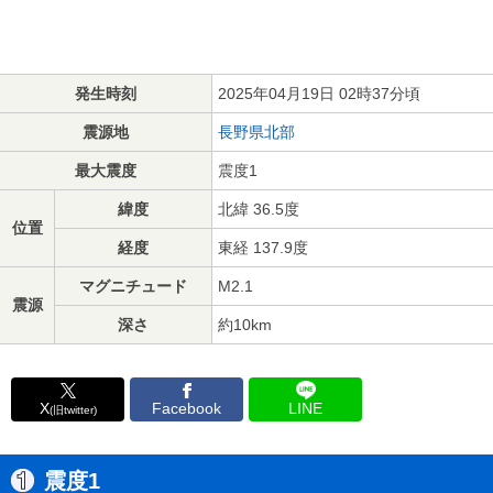
発生時刻
2025年04月19日 02時37分頃
震源地
長野県北部
最大震度
震度1
緯度
北緯 36.5度
位置
経度
東経 137.9度
マグニチュード
M2.1
震源
深さ
約10km
X
Facebook
LINE
(旧twitter)
震度1