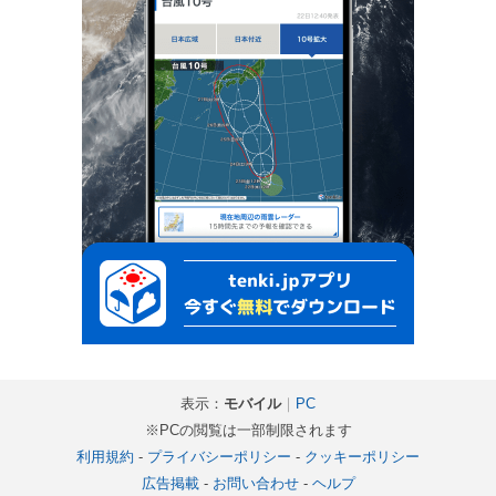
表示：
モバイル
｜
PC
※PCの閲覧は一部制限されます
利用規約
-
プライバシーポリシー
-
クッキーポリシー
広告掲載
-
お問い合わせ
-
ヘルプ