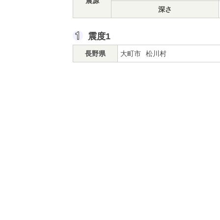
震源
深さ
震度1
長野県
大町市
松川村