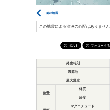
前の地震
この地震による津波の心配はありません
発生時刻
震源地
最大震度
緯度
位置
経度
マグニチュード