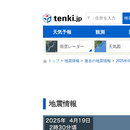
tenki.jp
検
天気予報
観測
雨雲レーダー
天気図
トップ
地震情報
過去の地震情報
2025年
地震情報