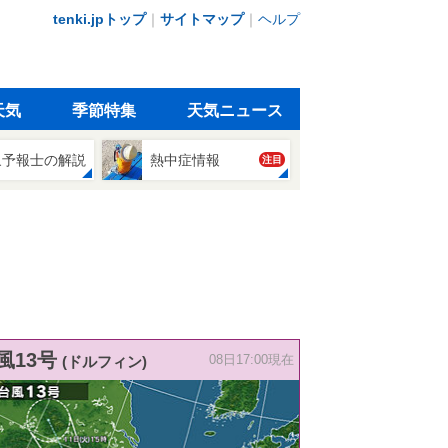
tenki.jpトップ
｜
サイトマップ
｜
ヘルプ
天気
季節特集
天気ニュース
象予報士の解説
熱中症情報
注目
風13号
(ドルフィン)
08日17:00現在