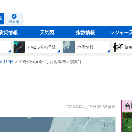
索
現在地
防災情報
天気図
指数情報
レジャー
PM2.5分布予測
地震情報
気
04月19日
02時30分頃発生した地震(最大震度1)
台
2025年04月19日02:32発表