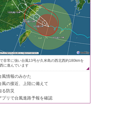
で非常に強い台風13号が久米島の西北西約180kmを
西に進んでいます
台風情報のみかた
台風の接近、上陸に備えて
知る防災
アプリで台風進路予報を確認