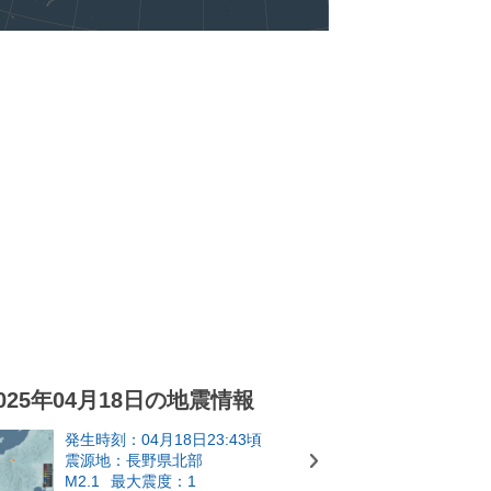
025年04月18日の地震情報
発生時刻：04月18日23:43頃
震源地：長野県北部
M2.1
最大震度：1