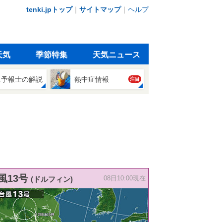
tenki.jpトップ
｜
サイトマップ
｜
ヘルプ
天気
季節特集
天気ニュース
象予報士の解説
熱中症情報
注目
風13号
(ドルフィン)
08日10:00現在