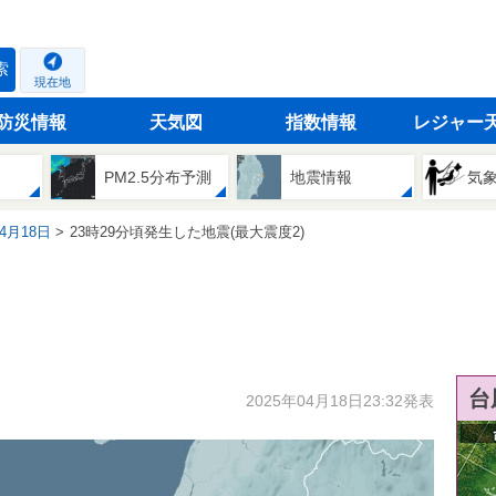
索
現在地
防災情報
天気図
指数情報
レジャー
PM2.5分布予測
地震情報
気
04月18日
23時29分頃発生した地震(最大震度2)
台
2025年04月18日23:32発表