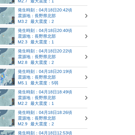
M2.7
最大震度：1
発生時刻：04月18日20:42頃
震源地：長野県北部
M3.2
最大震度：2
発生時刻：04月18日20:40頃
震源地：長野県北部
M2.3
最大震度：1
発生時刻：04月18日20:22頃
震源地：長野県北部
M2.8
最大震度：2
発生時刻：04月18日20:19頃
震源地：長野県北部
M5.1
最大震度：5弱
発生時刻：04月18日18:49頃
震源地：長野県北部
M2.2
最大震度：1
発生時刻：04月18日18:26頃
震源地：長野県北部
M2.9
最大震度：2
発生時刻：04月18日12:53頃