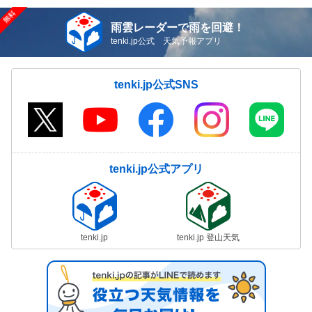
雨雲レーダーで雨を回避！
tenki.jp公式 天気予報アプリ
tenki.jp公式SNS
tenki.jp公式アプリ
tenki.jp
tenki.jp 登山天気