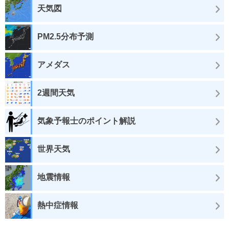
天気図
PM2.5分布予測
アメダス
2週間天気
気象予報士のポイント解説
世界天気
地震情報
熱中症情報