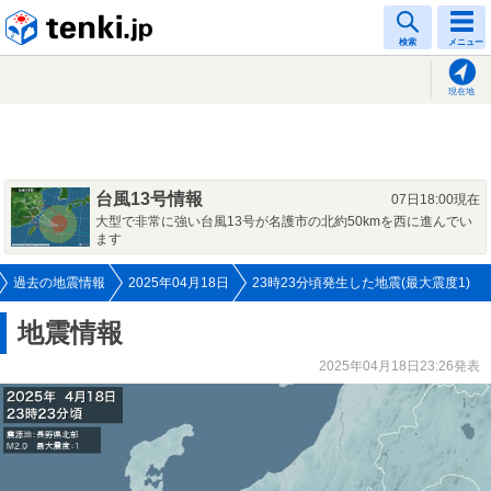
tenki.jp
検索
メニュー
現在地
台風13号情報
07日18:00現在
大型で非常に強い台風13号が名護市の北約50kmを西に進んでい
ます
過去の地震情報
2025年04月18日
23時23分頃発生した地震(最大震度1)
地震情報
2025年04月18日23:26発表