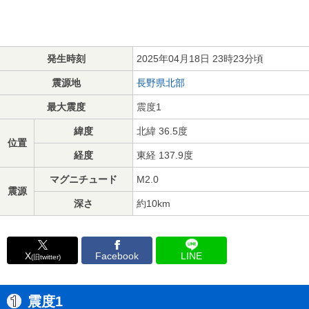
発生時刻
2025年04月18日 23時23分頃
震源地
長野県北部
最大震度
震度1
緯度
北緯 36.5度
位置
経度
東経 137.9度
マグニチュード
M2.0
震源
深さ
約10km
X
Facebook
LINE
(旧twitter)
震度1