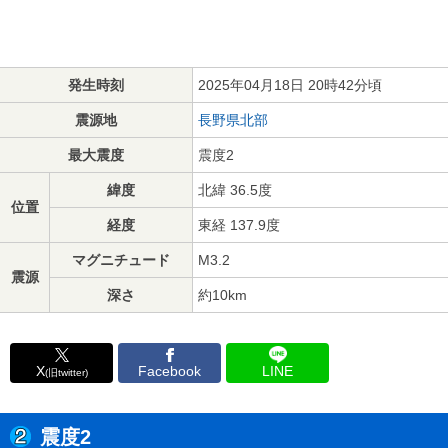
発生時刻
2025年04月18日 20時42分頃
震源地
長野県北部
最大震度
震度2
緯度
北緯 36.5度
位置
経度
東経 137.9度
マグニチュード
M3.2
震源
深さ
約10km
X
Facebook
LINE
(旧twitter)
震度2