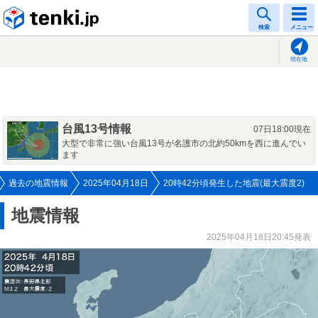
tenki.jp
検索
メニュー
現在地
台風13号情報
07日18:00現在
大型で非常に強い台風13号が名護市の北約50kmを西に進んでい
ます
過去の地震情報
2025年04月18日
20時42分頃発生した地震(最大震度2)
地震情報
2025年04月18日20:45発表