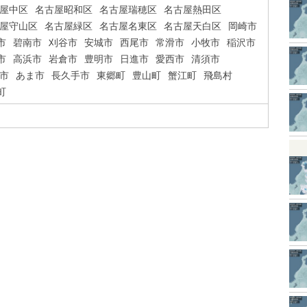
屋中区
名古屋昭和区
名古屋瑞穂区
名古屋熱田区
屋守山区
名古屋緑区
名古屋名東区
名古屋天白区
岡崎市
市
碧南市
刈谷市
安城市
西尾市
常滑市
小牧市
稲沢市
市
高浜市
岩倉市
豊明市
日進市
愛西市
清須市
市
あま市
長久手市
東郷町
豊山町
蟹江町
飛島村
町