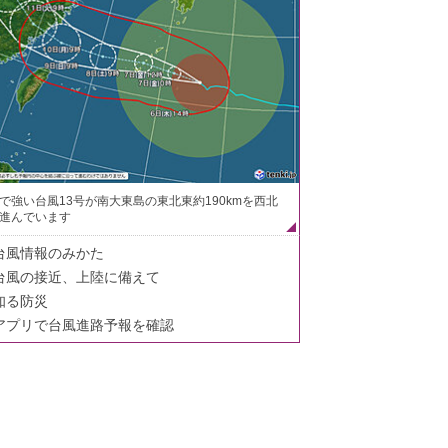
で強い台風13号が南大東島の東北東約190kmを西北
進んでいます
台風情報のみかた
台風の接近、上陸に備えて
知る防災
アプリで台風進路予報を確認