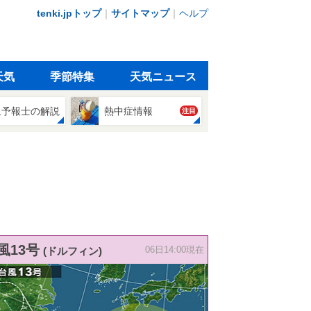
tenki.jpトップ
｜
サイトマップ
｜
ヘルプ
天気
季節特集
天気ニュース
象予報士の解説
熱中症情報
注目
風13号
(ドルフィン)
06日14:00現在