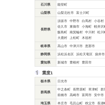
石川県
能登町
山梨県
山梨北杜市
富士川町
須坂市
中野市
白馬村
小谷村
佐久市
東御市
小海町
軽井沢
長野県
飯島町
南箕輪村
中川村
松川
大鹿村
上松町
木祖村
岐阜県
高山市
中津川市
恵那市
静岡県
浜松浜名区
浜松天竜区
袋井市
愛知県
新城市
豊根村
豊田市
震度1
栃木県
日光市
中之条町
長野原町
草津町
群
群馬県
前橋市
高崎市
富岡市
安中市
埼玉県
本庄市
毛呂山町
秩父市
長瀞