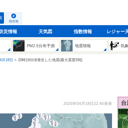
索
現在地
防災情報
天気図
指数情報
レジャー
PM2.5分布予測
地震情報
気
04月18日
20時19分頃発生した地震(最大震度5弱)
台
2025年04月18日22:45発表