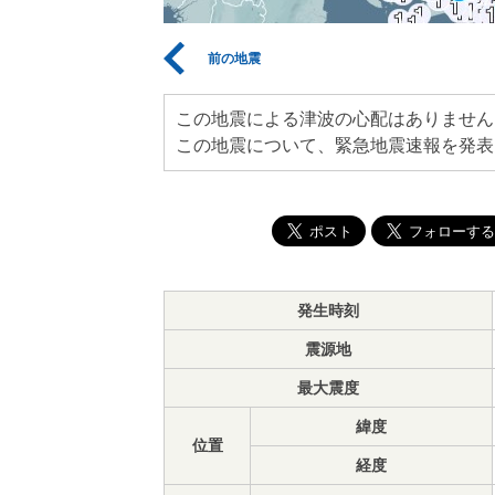
前の地震
この地震による津波の心配はありません
この地震について、緊急地震速報を発表
発生時刻
震源地
最大震度
緯度
位置
経度