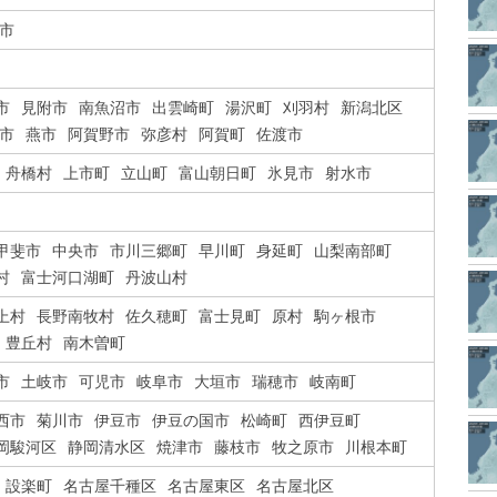
市
市
見附市
南魚沼市
出雲崎町
湯沢町
刈羽村
新潟北区
市
燕市
阿賀野市
弥彦村
阿賀町
佐渡市
舟橋村
上市町
立山町
富山朝日町
氷見市
射水市
甲斐市
中央市
市川三郷町
早川町
身延町
山梨南部町
村
富士河口湖町
丹波山村
上村
長野南牧村
佐久穂町
富士見町
原村
駒ヶ根市
豊丘村
南木曽町
市
土岐市
可児市
岐阜市
大垣市
瑞穂市
岐南町
西市
菊川市
伊豆市
伊豆の国市
松崎町
西伊豆町
岡駿河区
静岡清水区
焼津市
藤枝市
牧之原市
川根本町
設楽町
名古屋千種区
名古屋東区
名古屋北区