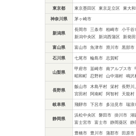
東京都
東京墨田区
東京足立区
東大和
神奈川県
茅ヶ崎市
長岡市
三条市
柏崎市
小千谷
新潟県
新潟中央区
新潟西蒲区
新発田
富山県
富山市
魚津市
滑川市
黒部市
石川県
七尾市
輪島市
志賀町
甲府市
韮崎市
南アルプス市
山梨県
昭和町
忍野村
山中湖村
鳴沢
飯山市
木島平村
栄村
長野川
長野県
宮田村
阿南町
阿智村
天龍村
岐阜県
飛騨市
下呂市
多治見市
瑞浪
浜松中央区
磐田市
掛川市
湖
静岡県
富士宮市
富士市
静岡葵区
静
豊橋市
豊川市
蒲郡市
田原市