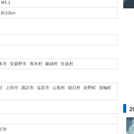
M5.1
約10km
本市
安曇野市
青木村
麻績村
生坂村
町
上田市
諏訪市
塩尻市
山形村
朝日村
辰野町
箕輪町
2
町市