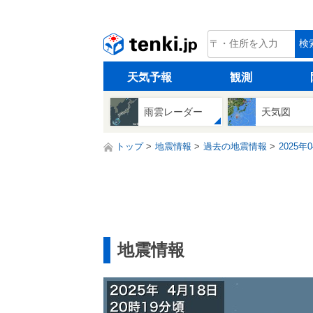
tenki.jp
検
天気予報
観測
雨雲レーダー
天気図
トップ
地震情報
過去の地震情報
2025年
地震情報