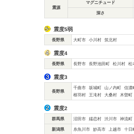
マグニチュード
震源
深さ
震度5弱
長野県
大町市
小川村
筑北村
震度4
長野県
長野市
長野池田町
松川村
松
震度3
千曲市
坂城町
山ノ内町
信濃
長野県
根羽村
王滝村
大桑村
木曽町
震度2
群馬県
沼田市
嬬恋村
渋川市
神流町
新潟県
糸魚川市
妙高市
上越市
十日