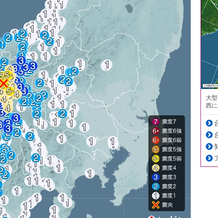
大型
西に