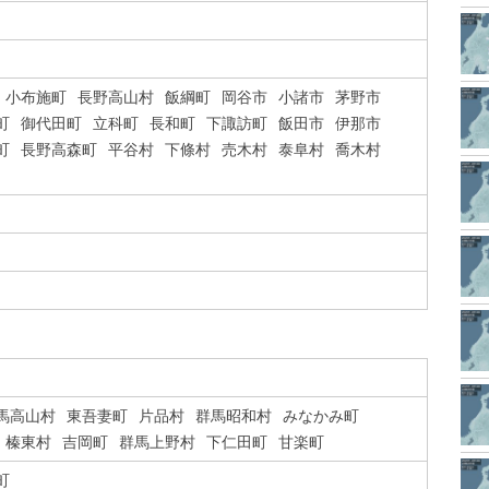
小布施町
長野高山村
飯綱町
岡谷市
小諸市
茅野市
町
御代田町
立科町
長和町
下諏訪町
飯田市
伊那市
町
長野高森町
平谷村
下條村
売木村
泰阜村
喬木村
馬高山村
東吾妻町
片品村
群馬昭和村
みなかみ町
榛東村
吉岡町
群馬上野村
下仁田町
甘楽町
町