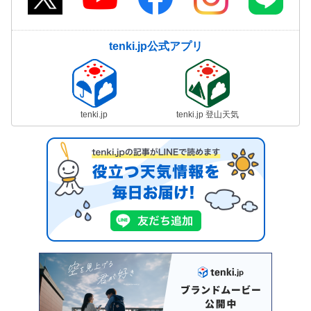
tenki.jp公式アプリ
tenki.jp
tenki.jp 登山天気