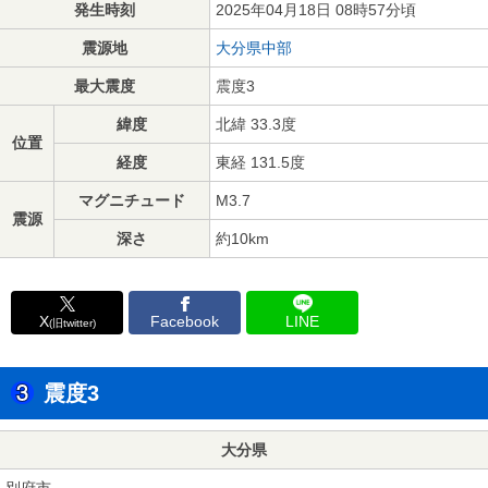
発生時刻
2025年04月18日 08時57分頃
震源地
大分県中部
最大震度
震度3
緯度
北緯 33.3度
位置
経度
東経 131.5度
マグニチュード
M3.7
震源
深さ
約10km
X
Facebook
LINE
(旧twitter)
震度3
大分県
別府市