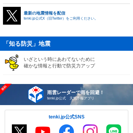
最新の地震情報を配信
tenki.jp公式X（旧Twitter）をご利用ください。
「知る防災」地震
いざという時にあわてないために
確かな情報と行動で防災力アップ
雨雲レーダーで雨を回避！
tenki.jp公式 天気予報アプリ
tenki.jp公式SNS