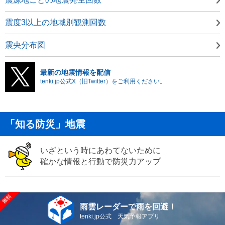
震度3以上の地域別観測回数
震央分布図
最新の地震情報を配信
tenki.jp公式X（旧Twitter）をご利用ください。
「知る防災」地震
いざという時にあわてないために
確かな情報と行動で防災力アップ
雨雲レーダーで雨を回避！
tenki.jp公式 天気予報アプリ