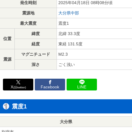
発生時刻
2025年04月18日 08時08分頃
震源地
大分県中部
最大震度
震度1
緯度
北緯 33.3度
位置
経度
東経 131.5度
マグニチュード
M2.3
震源
深さ
ごく浅い
X
Facebook
LINE
(旧twitter)
震度1
大分県
別府市