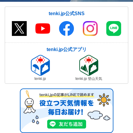
tenki.jp公式SNS
tenki.jp公式アプリ
tenki.jp
tenki.jp 登山天気