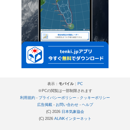
表示：
モバイル
｜
PC
※PCの閲覧は一部制限されます
利用規約
-
プライバシーポリシー
-
クッキーポリシー
広告掲載
-
お問い合わせ
-
ヘルプ
(C) 2026
日本気象協会
(C) 2026
ALiNKインターネット