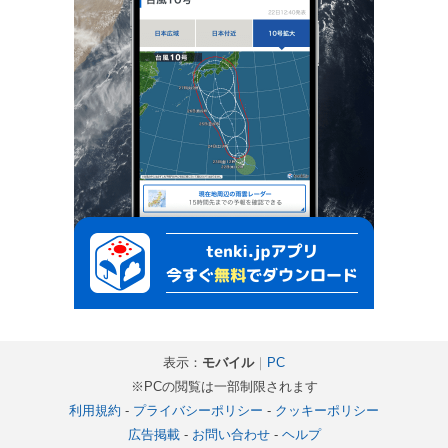
表示：
モバイル
｜
PC
※PCの閲覧は一部制限されます
利用規約
-
プライバシーポリシー
-
クッキーポリシー
広告掲載
-
お問い合わせ
-
ヘルプ