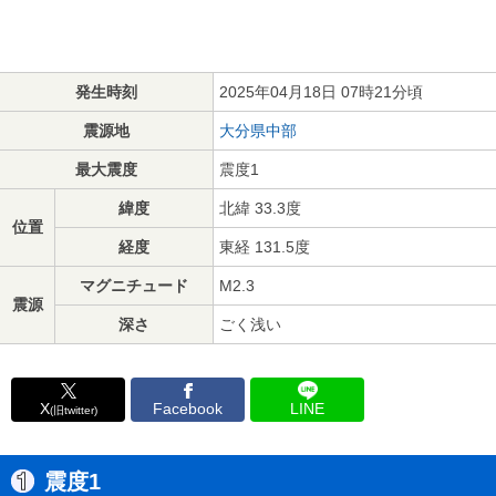
発生時刻
2025年04月18日 07時21分頃
震源地
大分県中部
最大震度
震度1
緯度
北緯 33.3度
位置
経度
東経 131.5度
マグニチュード
M2.3
震源
深さ
ごく浅い
X
Facebook
LINE
(旧twitter)
震度1