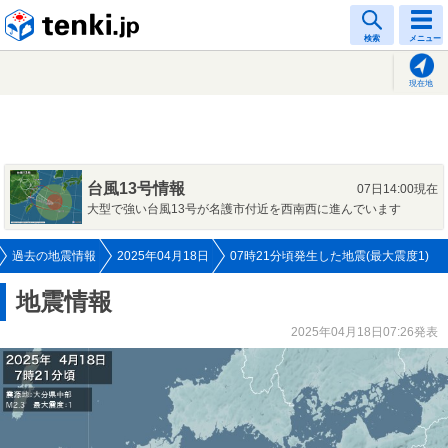
tenki.jp
検索
メニュー
現在地
台風13号情報
07日14:00現在
大型で強い台風13号が名護市付近を西南西に進んでいます
過去の地震情報
2025年04月18日
07時21分頃発生した地震(最大震度1)
地震情報
2025年04月18日07:26発表