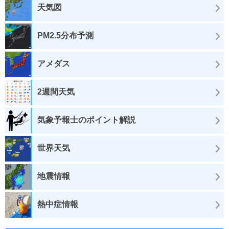
天気図
PM2.5分布予測
アメダス
2週間天気
気象予報士のポイント解説
世界天気
地震情報
熱中症情報