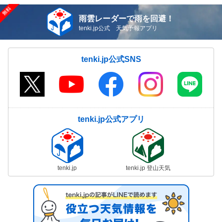
雨雲レーダーで雨を回避！
tenki.jp公式 天気予報アプリ
tenki.jp公式SNS
tenki.jp公式アプリ
tenki.jp
tenki.jp 登山天気