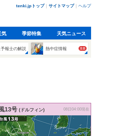
tenki.jpトップ
｜
サイトマップ
｜
ヘルプ
天気
季節特集
天気ニュース
象予報士の解説
熱中症情報
注目
風13号
(ドルフィン)
08日04:00現在