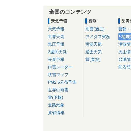
全国のコンテンツ
天気予報
観測
防災
天気予報
雨雲(過去)
警報・
世界天気
アメダス実況
地震
気圧予報
実況天気
津波情
2週間天気
過去天気
火山情
長期予報
雷(実況)
台風情
雨雲レーダー
知る防
積雪マップ
PM2.5分布予測
世界の雨雲
雷(予報)
道路気象
黄砂情報