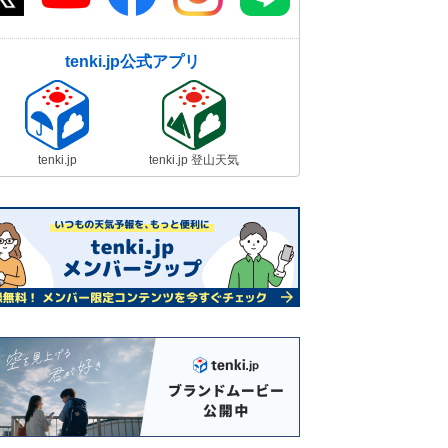
tenki.jp公式アプリ
tenki.jp
tenki.jp 登山天気