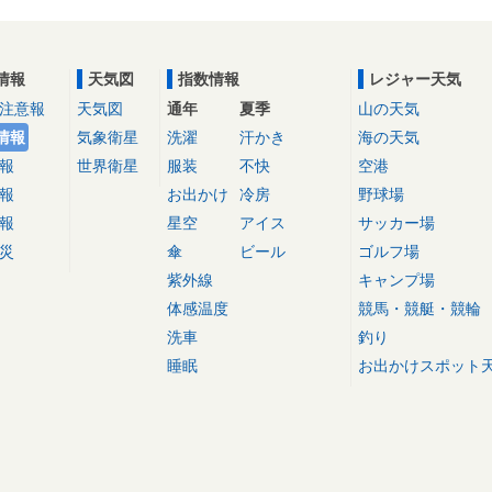
情報
天気図
指数情報
レジャー天気
注意報
天気図
通年
夏季
山の天気
情報
気象衛星
洗濯
汗かき
海の天気
報
世界衛星
服装
不快
空港
報
お出かけ
冷房
野球場
報
星空
アイス
サッカー場
災
傘
ビール
ゴルフ場
紫外線
キャンプ場
体感温度
競馬・競艇・競輪
洗車
釣り
睡眠
お出かけスポット