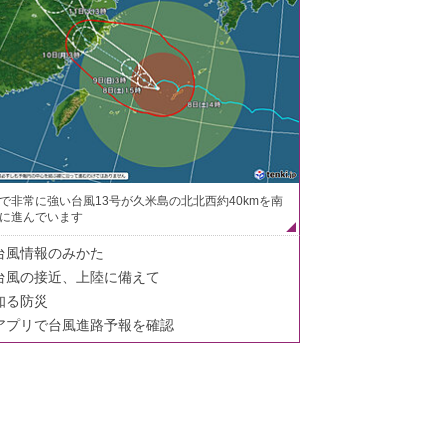
で非常に強い台風13号が久米島の北北西約40kmを南
に進んでいます
台風情報のみかた
台風の接近、上陸に備えて
知る防災
アプリで台風進路予報を確認