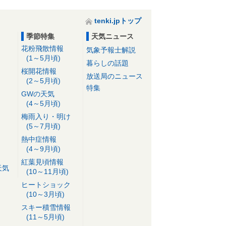
tenki.jpトップ
季節特集
天気ニュース
花粉飛散情報
気象予報士解説
(1～5月頃)
暮らしの話題
桜開花情報
放送局のニュース
(2～5月頃)
特集
GWの天気
(4～5月頃)
梅雨入り・明け
(5～7月頃)
熱中症情報
(4～9月頃)
紅葉見頃情報
天気
(10～11月頃)
ヒートショック
(10～3月頃)
スキー積雪情報
(11～5月頃)