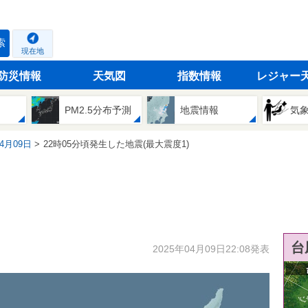
索
現在地
防災情報
天気図
指数情報
レジャー
PM2.5分布予測
地震情報
気
04月09日
22時05分頃発生した地震(最大震度1)
台
2025年04月09日22:08発表