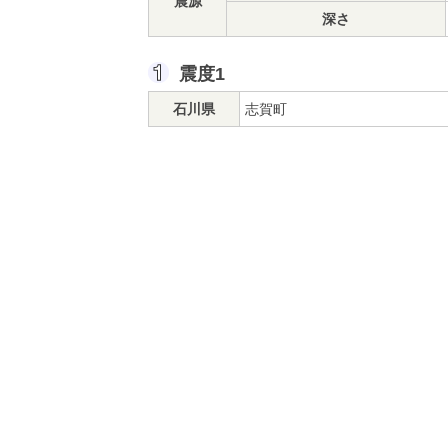
震源
深さ
震度1
石川県
志賀町