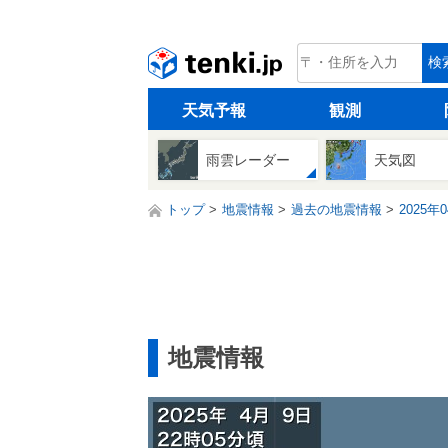
tenki.jp
検
天気予報
観測
雨雲レーダー
天気図
トップ
地震情報
過去の地震情報
2025年
地震情報