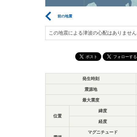
前の地震
この地震による津波の心配はありません
発生時刻
震源地
最大震度
緯度
位置
経度
マグニチュード