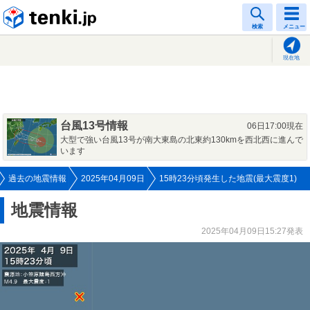
tenki.jp
検索
メニュー
現在地
台風13号情報
06日17:00現在
大型で強い台風13号が南大東島の北東約130kmを西北西に進んで
います
過去の地震情報
2025年04月09日
15時23分頃発生した地震(最大震度1)
地震情報
2025年04月09日15:27発表