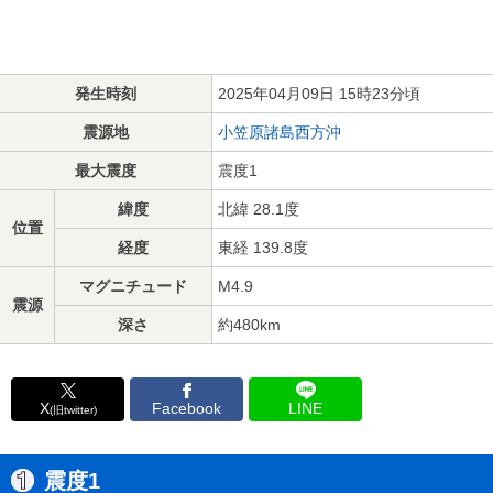
発生時刻
2025年04月09日 15時23分頃
震源地
小笠原諸島西方沖
最大震度
震度1
緯度
北緯 28.1度
位置
経度
東経 139.8度
マグニチュード
M4.9
震源
深さ
約480km
X
Facebook
LINE
(旧twitter)
震度1