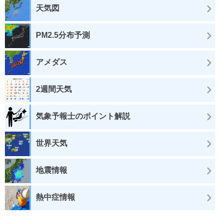
天気図
PM2.5分布予測
アメダス
2週間天気
気象予報士のポイント解説
世界天気
地震情報
熱中症情報