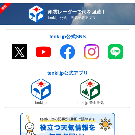
雨雲レーダーで雨を回避！
tenki.jp公式 天気予報アプリ
tenki.jp公式SNS
tenki.jp公式アプリ
tenki.jp
tenki.jp 登山天気