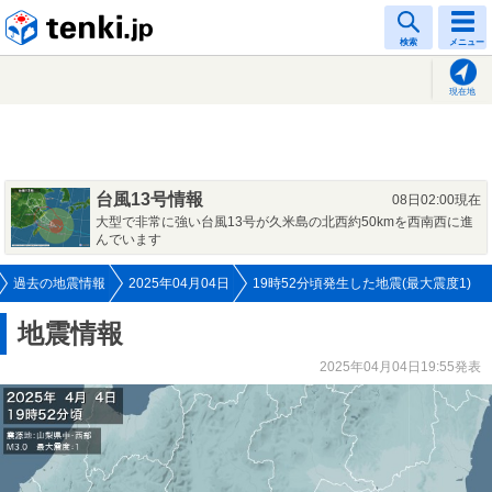
tenki.jp
検索
メニュー
現在地
台風13号情報
08日02:00現在
大型で非常に強い台風13号が久米島の北西約50kmを西南西に進
んでいます
過去の地震情報
2025年04月04日
19時52分頃発生した地震(最大震度1)
地震情報
2025年04月04日19:55発表