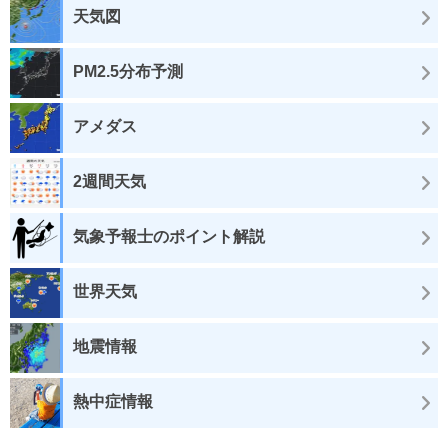
天気図
PM2.5分布予測
アメダス
2週間天気
気象予報士のポイント解説
世界天気
地震情報
熱中症情報