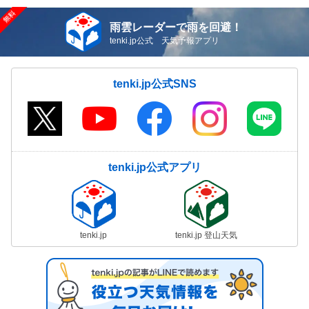
雨雲レーダーで雨を回避！
tenki.jp公式 天気予報アプリ
tenki.jp公式SNS
tenki.jp公式アプリ
tenki.jp
tenki.jp 登山天気