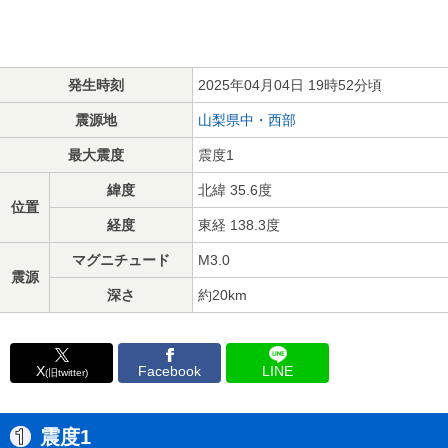
発生時刻
2025年04月04日 19時52分頃
震源地
山梨県中・西部
最大震度
震度1
緯度
北緯 35.6度
位置
経度
東経 138.3度
マグニチュード
M3.0
震源
深さ
約20km
X
Facebook
LINE
(旧twitter)
震度1