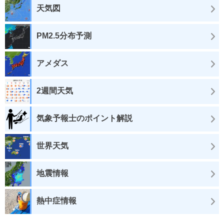
天気図
PM2.5分布予測
アメダス
2週間天気
気象予報士のポイント解説
世界天気
地震情報
熱中症情報