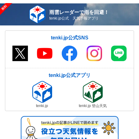
雨雲レーダーで雨を回避！
tenki.jp公式 天気予報アプリ
tenki.jp公式SNS
tenki.jp公式アプリ
tenki.jp
tenki.jp 登山天気