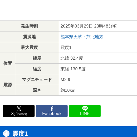
発生時刻
2025年03月29日 23時48分頃
震源地
熊本県天草・芦北地方
最大震度
震度1
緯度
北緯 32.4度
位置
経度
東経 130.5度
マグニチュード
M2.9
震源
深さ
約10km
X
Facebook
LINE
(旧twitter)
震度1