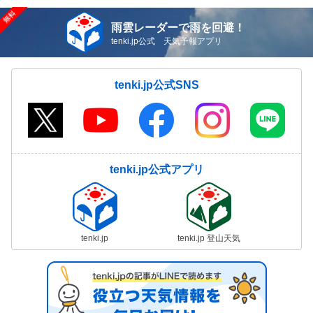
雨雲レーダーで雨を回避！
tenki.jp公式 天気予報アプリ
tenki.jp公式SNS
tenki.jp公式アプリ
tenki.jp
tenki.jp 登山天気