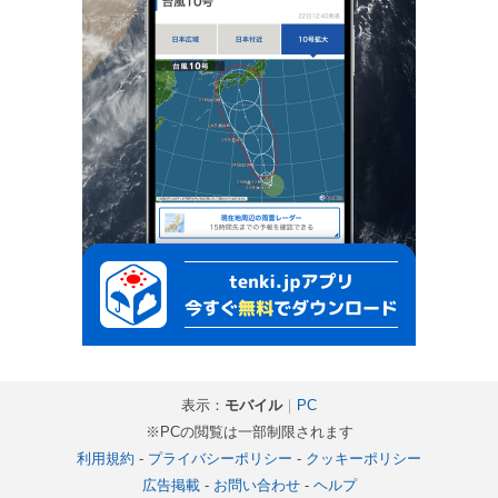
表示：
モバイル
｜
PC
※PCの閲覧は一部制限されます
利用規約
-
プライバシーポリシー
-
クッキーポリシー
広告掲載
-
お問い合わせ
-
ヘルプ