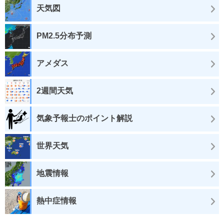
天気図
PM2.5分布予測
アメダス
2週間天気
気象予報士のポイント解説
世界天気
地震情報
熱中症情報