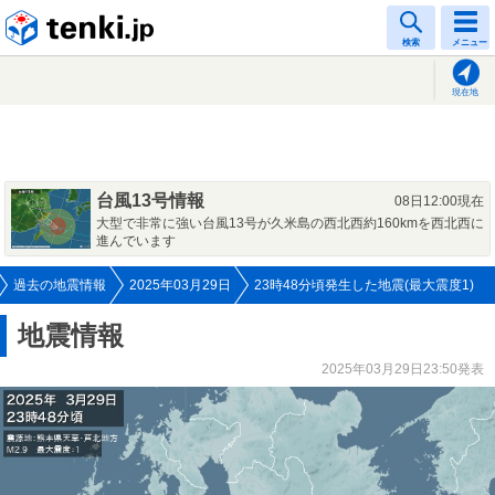
tenki.jp
検索
メニュー
現在地
台風13号情報
08日12:00現在
大型で非常に強い台風13号が久米島の西北西約160kmを西北西に
進んでいます
過去の地震情報
2025年03月29日
23時48分頃発生した地震(最大震度1)
地震情報
2025年03月29日23:50発表