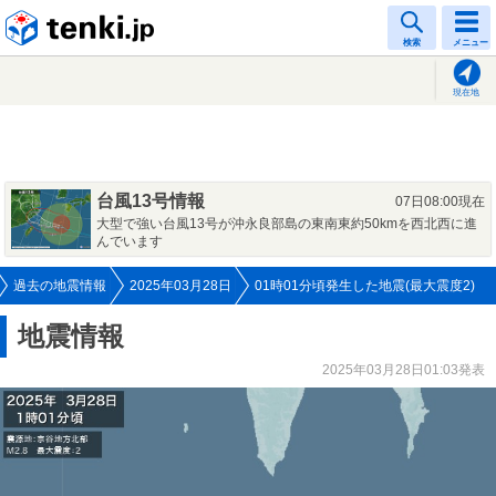
tenki.jp
検索
メニュー
現在地
台風13号情報
07日08:00現在
大型で強い台風13号が沖永良部島の東南東約50kmを西北西に進
んでいます
過去の地震情報
2025年03月28日
01時01分頃発生した地震(最大震度2)
地震情報
2025年03月28日01:03発表