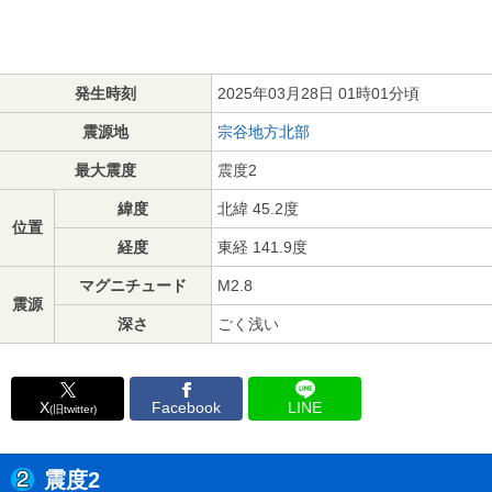
発生時刻
2025年03月28日 01時01分頃
震源地
宗谷地方北部
最大震度
震度2
緯度
北緯 45.2度
位置
経度
東経 141.9度
マグニチュード
M2.8
震源
深さ
ごく浅い
X
Facebook
LINE
(旧twitter)
震度2