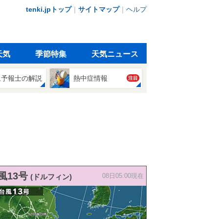
tenki.jpトップ
｜
サイトマップ
｜
ヘルプ
天気
季節特集
天気ニュース
象予報士の解説
熱中症情報
注目
風13号
(ドルフィン)
08日05:00現在