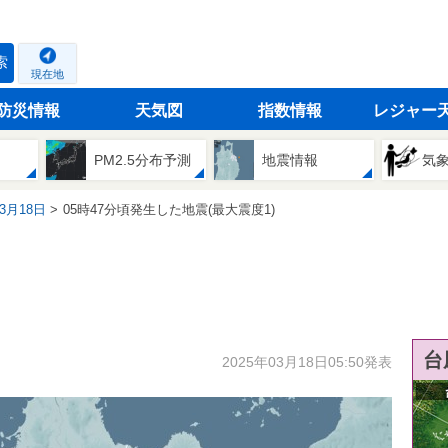
索
現在地
防災情報
天気図
指数情報
レジャー
PM2.5分布予測
地震情報
気
03月18日
05時47分頃発生した地震(最大震度1)
台
2025年03月18日05:50発表