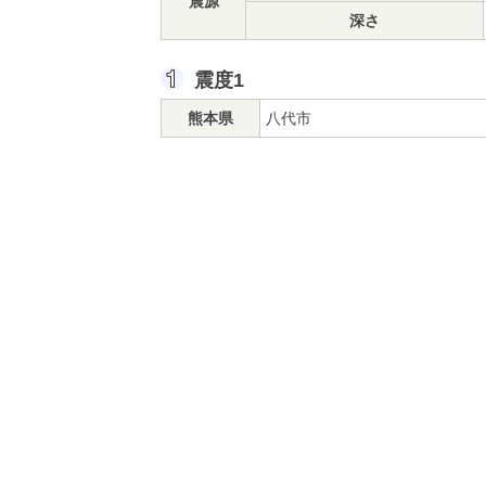
震源
深さ
震度1
熊本県
八代市