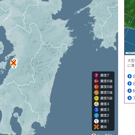
大型
に進