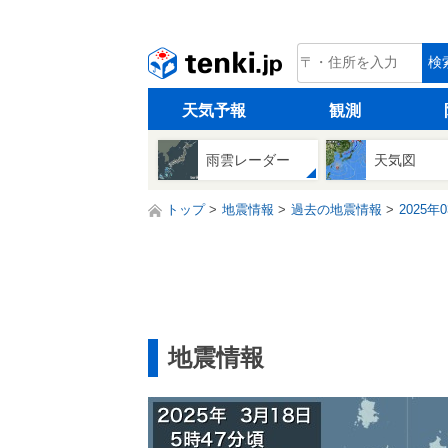
tenki.jp
検
天気予報
観測
雨雲レーダー
天気図
トップ
地震情報
過去の地震情報
2025年
地震情報