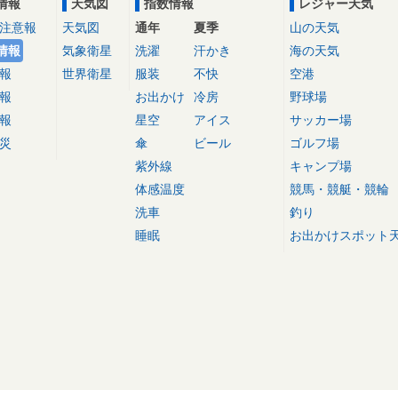
情報
天気図
指数情報
レジャー天気
注意報
天気図
通年
夏季
山の天気
情報
気象衛星
洗濯
汗かき
海の天気
報
世界衛星
服装
不快
空港
報
お出かけ
冷房
野球場
報
星空
アイス
サッカー場
災
傘
ビール
ゴルフ場
紫外線
キャンプ場
体感温度
競馬・競艇・競輪
洗車
釣り
睡眠
お出かけスポット