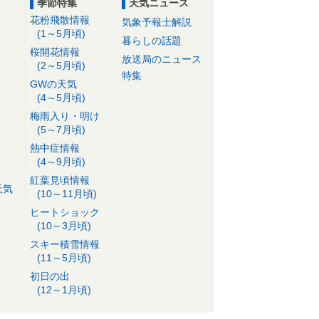
季節特集
天気ニュース
花粉飛散情報
気象予報士解説
(1～5月頃)
暮らしの話題
桜開花情報
放送局のニュース
(2～5月頃)
特集
GWの天気
(4～5月頃)
梅雨入り・明け
(5～7月頃)
熱中症情報
(4～9月頃)
紅葉見頃情報
天気
(10～11月頃)
ヒートショック
(10～3月頃)
スキー積雪情報
(11～5月頃)
初日の出
(12～1月頃)