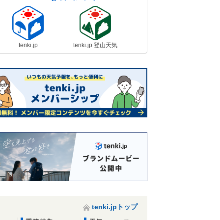
tenki.jp
tenki.jp 登山天気
tenki.jpトップ