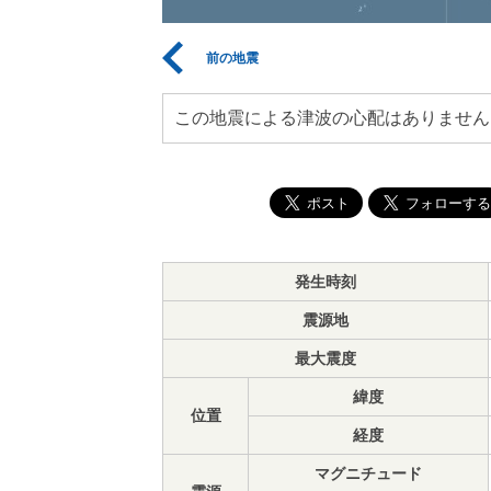
前の地震
この地震による津波の心配はありません
発生時刻
震源地
最大震度
緯度
位置
経度
マグニチュード