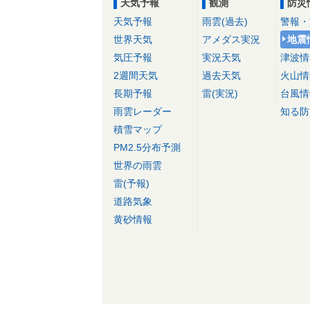
天気予報
観測
防災
天気予報
雨雲(過去)
警報・
世界天気
アメダス実況
地震
気圧予報
実況天気
津波情
2週間天気
過去天気
火山情
長期予報
雷(実況)
台風情
雨雲レーダー
知る防
積雪マップ
PM2.5分布予測
世界の雨雲
雷(予報)
道路気象
黄砂情報