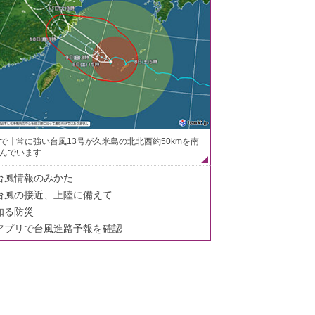
で非常に強い台風13号が久米島の北北西約50kmを南
んでいます
台風情報のみかた
台風の接近、上陸に備えて
知る防災
アプリで台風進路予報を確認