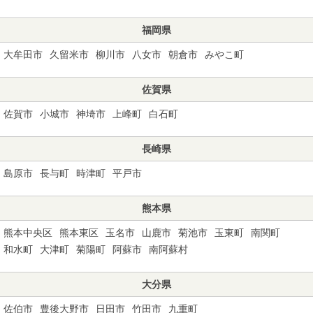
福岡県
大牟田市
久留米市
柳川市
八女市
朝倉市
みやこ町
佐賀県
佐賀市
小城市
神埼市
上峰町
白石町
長崎県
島原市
長与町
時津町
平戸市
熊本県
熊本中央区
熊本東区
玉名市
山鹿市
菊池市
玉東町
南関町
和水町
大津町
菊陽町
阿蘇市
南阿蘇村
大分県
佐伯市
豊後大野市
日田市
竹田市
九重町