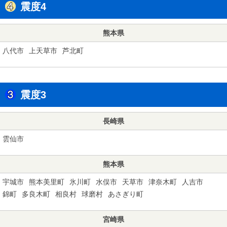
震度4
熊本県
八代市
上天草市
芦北町
震度3
長崎県
雲仙市
熊本県
宇城市
熊本美里町
氷川町
水俣市
天草市
津奈木町
人吉市
錦町
多良木町
相良村
球磨村
あさぎり町
宮崎県