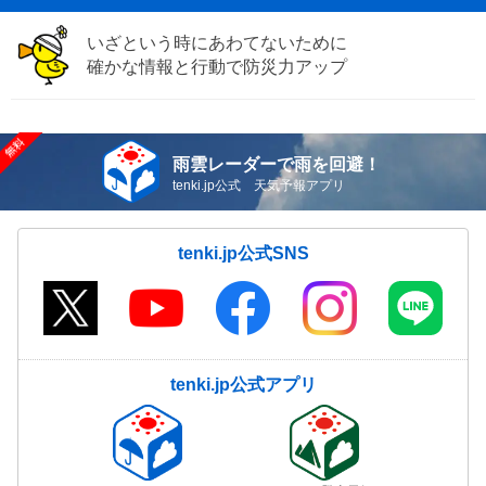
いざという時にあわてないために
確かな情報と行動で防災力アップ
雨雲レーダーで雨を回避！
tenki.jp公式 天気予報アプリ
tenki.jp公式SNS
tenki.jp公式アプリ