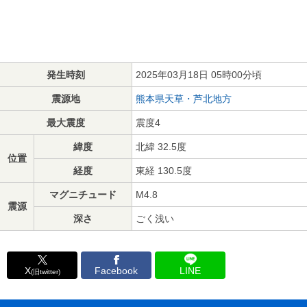
発生時刻
2025年03月18日 05時00分頃
震源地
熊本県天草・芦北地方
最大震度
震度4
緯度
北緯 32.5度
位置
経度
東経 130.5度
マグニチュード
M4.8
震源
深さ
ごく浅い
X
Facebook
LINE
(旧twitter)