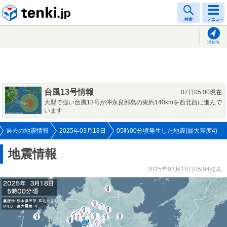
tenki.jp
検索
メニュー
現在地
台風13号情報
07日05:00現在
大型で強い台風13号が沖永良部島の東約140kmを西北西に進んで
います
過去の地震情報
2025年03月18日
05時00分頃発生した地震(最大震度4)
地震情報
2025年03月18日05:04発表