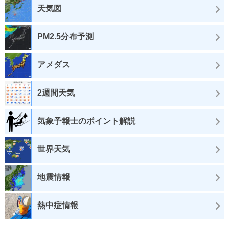
天気図
PM2.5分布予測
アメダス
2週間天気
気象予報士のポイント解説
世界天気
地震情報
熱中症情報