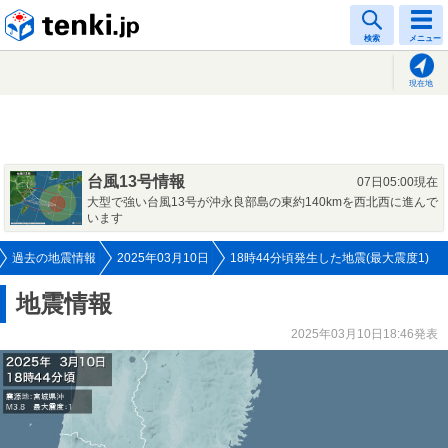
tenki.jp
検索
メニュー
現在地
台風13号情報
07日05:00現在
大型で強い台風13号が沖永良部島の東約140kmを西北西に進んで
います
過去の地震情報
2025年03月10日
18時44分頃発生した地震(最大震度1)
地震情報
2025年03月10日18:46発表