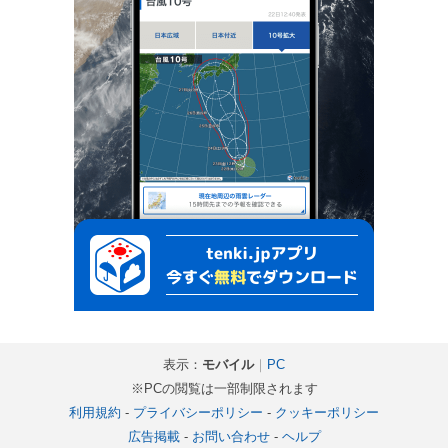
表示：
モバイル
｜
PC
※PCの閲覧は一部制限されます
利用規約
-
プライバシーポリシー
-
クッキーポリシー
広告掲載
-
お問い合わせ
-
ヘルプ