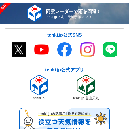
雨雲レーダーで雨を回避！
tenki.jp公式 天気予報アプリ
tenki.jp公式SNS
tenki.jp公式アプリ
tenki.jp
tenki.jp 登山天気