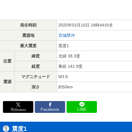
発生時刻
2025年03月10日 18時44分頃
震源地
宮城県沖
最大震度
震度1
緯度
北緯 38.3度
位置
経度
東経 141.9度
マグニチュード
M3.8
震源
深さ
約50km
X
Facebook
LINE
(旧twitter)
震度1