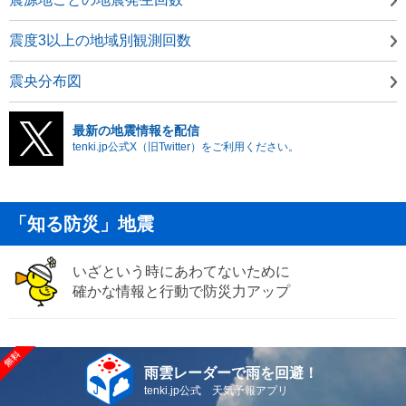
震度3以上の地域別観測回数
震央分布図
最新の地震情報を配信
tenki.jp公式X（旧Twitter）をご利用ください。
「知る防災」地震
いざという時にあわてないために
確かな情報と行動で防災力アップ
雨雲レーダーで雨を回避！
tenki.jp公式 天気予報アプリ