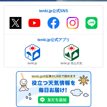
tenki.jp公式SNS
tenki.jp公式アプリ
tenki.jp
tenki.jp 登山天気