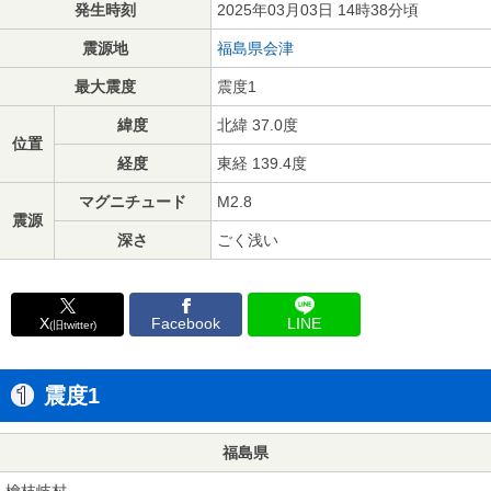
発生時刻
2025年03月03日 14時38分頃
震源地
福島県会津
最大震度
震度1
緯度
北緯 37.0度
位置
経度
東経 139.4度
マグニチュード
M2.8
震源
深さ
ごく浅い
X
Facebook
LINE
(旧twitter)
震度1
福島県
檜枝岐村