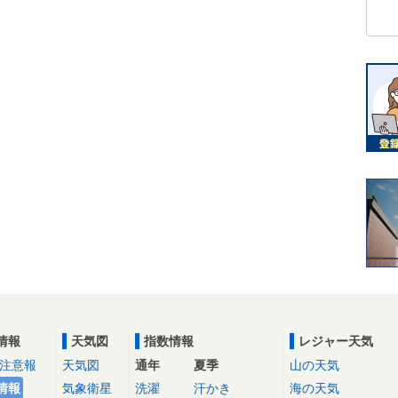
情報
天気図
指数情報
レジャー天気
注意報
天気図
通年
夏季
山の天気
情報
気象衛星
洗濯
汗かき
海の天気