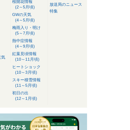
桜開花情報
放送局のニュース
(2～5月頃)
特集
GWの天気
(4～5月頃)
梅雨入り・明け
(5～7月頃)
熱中症情報
(4～9月頃)
紅葉見頃情報
天気
(10～11月頃)
ヒートショック
(10～3月頃)
スキー積雪情報
(11～5月頃)
初日の出
(12～1月頃)