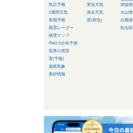
気圧予報
実況天気
津波情
2週間天気
過去天気
火山情
長期予報
雷(実況)
台風情
雨雲レーダー
知る防
積雪マップ
PM2.5分布予測
世界の雨雲
雷(予報)
道路気象
黄砂情報