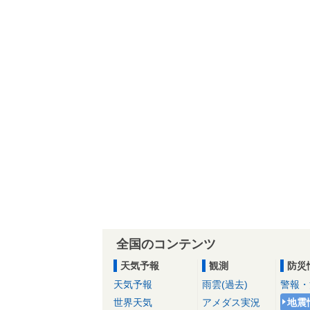
全国のコンテンツ
天気予報
観測
防災
天気予報
雨雲(過去)
警報・
世界天気
アメダス実況
地震