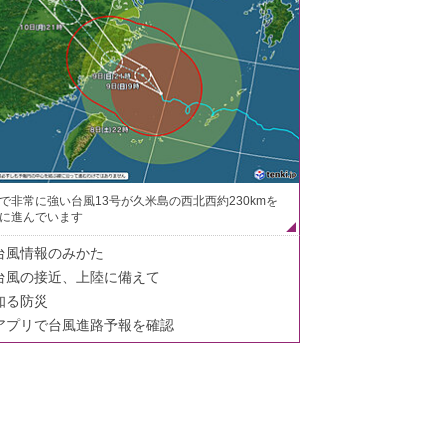
で非常に強い台風13号が久米島の西北西約230kmを
に進んでいます
台風情報のみかた
台風の接近、上陸に備えて
知る防災
アプリで台風進路予報を確認