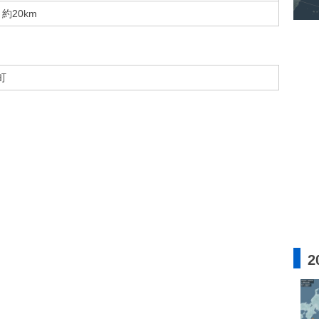
約20km
町
2