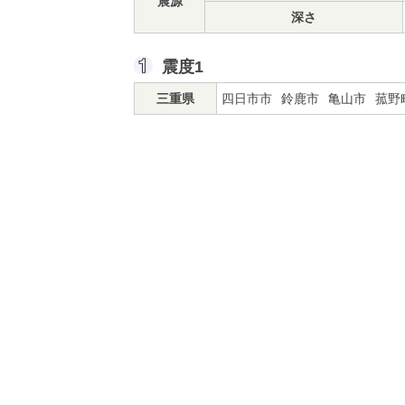
震源
深さ
震度1
三重県
四日市市
鈴鹿市
亀山市
菰野