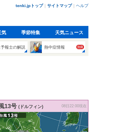
tenki.jpトップ
｜
サイトマップ
｜
ヘルプ
天気
季節特集
天気ニュース
象予報士の解説
熱中症情報
注目
風13号
(ドルフィン)
08日22:00現在