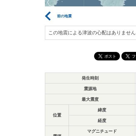
前の地震
この地震による津波の心配はありません
発生時刻
震源地
最大震度
緯度
位置
経度
マグニチュード