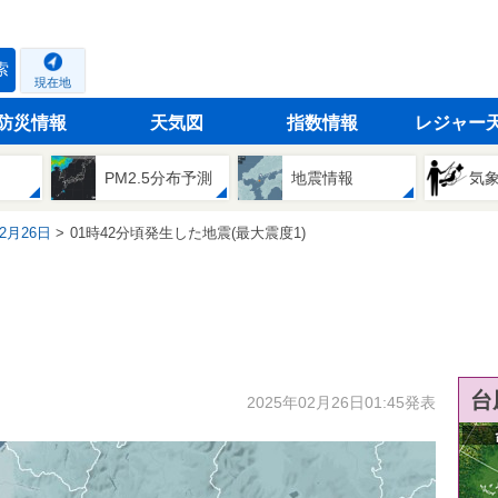
索
現在地
防災情報
天気図
指数情報
レジャー
PM2.5分布予測
地震情報
気
02月26日
01時42分頃発生した地震(最大震度1)
台
2025年02月26日01:45発表