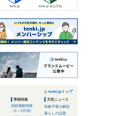
tenki.jp
tenki.jp 登山天気
tenki.jpトップ
季節特集
天気ニュース
花粉飛散情報
気象予報士解説
(1～5月頃)
暮らしの話題