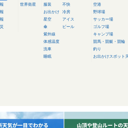
報
世界衛星
服装
不快
空港
報
お出かけ
冷房
野球場
報
星空
アイス
サッカー場
災
傘
ビール
ゴルフ場
紫外線
キャンプ場
体感温度
競馬・競艇・競輪
洗車
釣り
睡眠
お出かけスポット