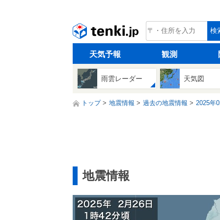
tenki.jp
検
天気予報
観測
雨雲レーダー
天気図
トップ
地震情報
過去の地震情報
2025年
地震情報