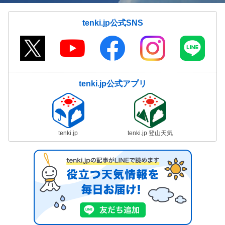
tenki.jp公式SNS
tenki.jp公式アプリ
tenki.jp
tenki.jp 登山天気