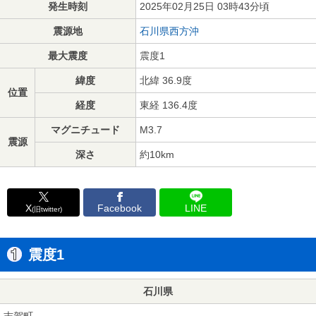
発生時刻
2025年02月25日 03時43分頃
震源地
石川県西方沖
最大震度
震度1
緯度
北緯 36.9度
位置
経度
東経 136.4度
マグニチュード
M3.7
震源
深さ
約10km
X
Facebook
LINE
(旧twitter)
震度1
石川県
志賀町