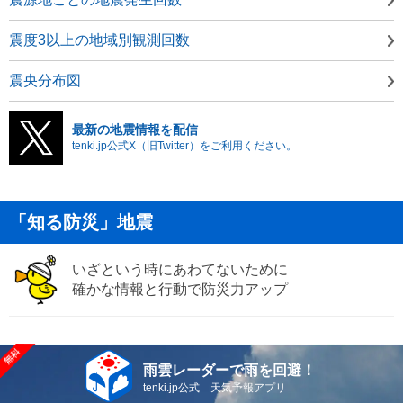
震度3以上の地域別観測回数
震央分布図
最新の地震情報を配信
tenki.jp公式X（旧Twitter）をご利用ください。
「知る防災」地震
いざという時にあわてないために
確かな情報と行動で防災力アップ
雨雲レーダーで雨を回避！
tenki.jp公式 天気予報アプリ