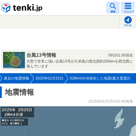
tenki.jp
検索
メニュー
現在地
台風13号情報
09日01:00現在
大型で非常に強い台風13号が久米島の西北西約280kmを西北西に
進んでいます
過去の地震情報
2025年02月25日
02時44分頃発生した地震(最大震度2)
地震情報
2025年02月25日02:46発表