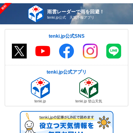
雨雲レーダーで雨を回避！
tenki.jp公式 天気予報アプリ
tenki.jp公式SNS
tenki.jp公式アプリ
tenki.jp
tenki.jp 登山天気