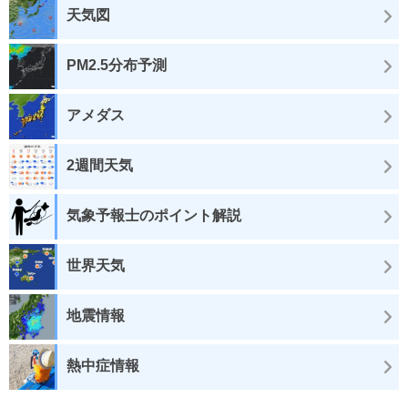
天気図
PM2.5分布予測
アメダス
2週間天気
気象予報士のポイント解説
世界天気
地震情報
熱中症情報