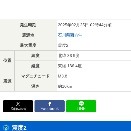
発生時刻
2025年02月25日 02時44分頃
震源地
石川県西方沖
最大震度
震度2
緯度
北緯 36.9度
位置
経度
東経 136.4度
マグニチュード
M3.8
震源
深さ
約10km
X
Facebook
LINE
(旧twitter)
震度2