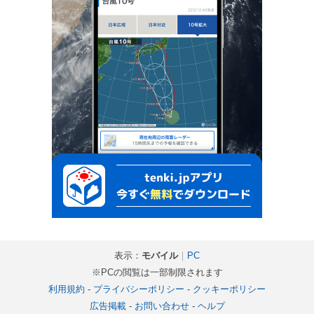
表示：
モバイル
｜
PC
※PCの閲覧は一部制限されます
利用規約
-
プライバシーポリシー
-
クッキーポリシー
広告掲載
-
お問い合わせ
-
ヘルプ