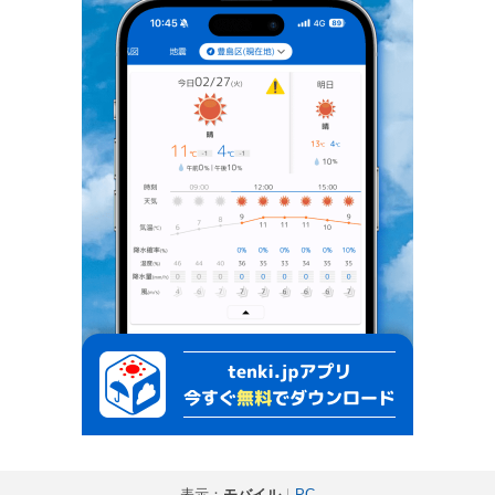
表示：
モバイル
｜
PC