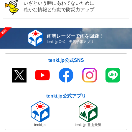
いざという時にあわてないために
確かな情報と行動で防災力アップ
雨雲レーダーで雨を回避！
tenki.jp公式 天気予報アプリ
tenki.jp公式SNS
tenki.jp公式アプリ
tenki.jp
tenki.jp 登山天気