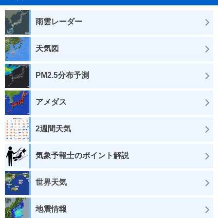
雨雲レーダー
天気図
PM2.5分布予測
アメダス
2週間天気
気象予報士のポイント解説
世界天気
地震情報