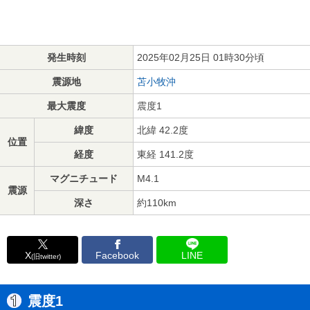
発生時刻
2025年02月25日 01時30分頃
震源地
苫小牧沖
最大震度
震度1
緯度
北緯 42.2度
位置
経度
東経 141.2度
マグニチュード
M4.1
震源
深さ
約110km
X
Facebook
LINE
(旧twitter)
震度1