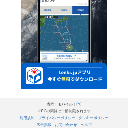
表示：
モバイル
｜
PC
※PCの閲覧は一部制限されます
利用規約
-
プライバシーポリシー
-
クッキーポリシー
広告掲載
-
お問い合わせ
-
ヘルプ