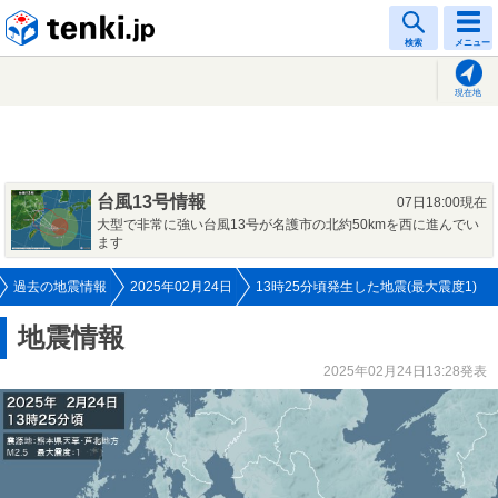
tenki.jp
検索
メニュー
現在地
台風13号情報
07日18:00現在
大型で非常に強い台風13号が名護市の北約50kmを西に進んでい
ます
過去の地震情報
2025年02月24日
13時25分頃発生した地震(最大震度1)
地震情報
2025年02月24日13:28発表