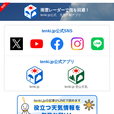
雨雲レーダーで雨を回避！
tenki.jp公式 天気予報アプリ
tenki.jp公式SNS
tenki.jp公式アプリ
tenki.jp
tenki.jp 登山天気