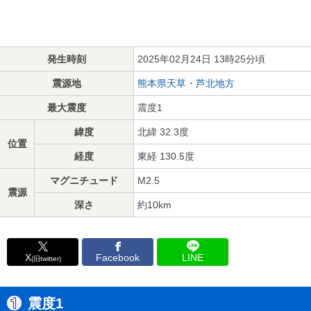
発生時刻
2025年02月24日 13時25分頃
震源地
熊本県天草・芦北地方
最大震度
震度1
緯度
北緯 32.3度
位置
経度
東経 130.5度
マグニチュード
M2.5
震源
深さ
約10km
X
Facebook
LINE
(旧twitter)
震度1