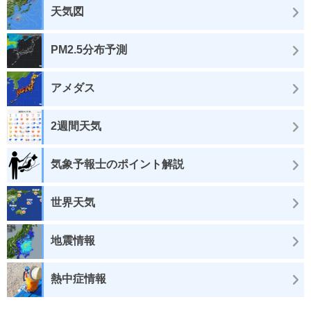
天気図
PM2.5分布予測
アメダス
2週間天気
気象予報士のポイント解説
世界天気
地震情報
熱中症情報