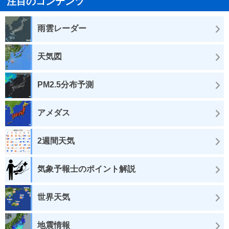
注目のコンテンツ
雨雲レーダー
天気図
PM2.5分布予測
アメダス
2週間天気
気象予報士のポイント解説
世界天気
地震情報