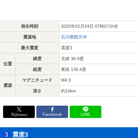
発生時刻
2025年02月24日 07時07分頃
震源地
石川県西方沖
最大震度
震度3
緯度
北緯 36.9度
位置
経度
東経 136.4度
マグニチュード
M4.3
震源
深さ
約10km
X
Facebook
LINE
(旧twitter)
震度3