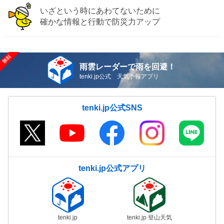
いざという時にあわてないために
確かな情報と行動で防災力アップ
雨雲レーダーで雨を回避！
tenki.jp公式 天気予報アプリ
tenki.jp公式SNS
tenki.jp公式アプリ
tenki.jp
tenki.jp 登山天気