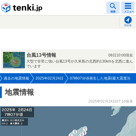
tenki.jp
検索
メニュー
現在地
台風13号情報
08日10:00現在
大型で非常に強い台風13号が久米島の北西約130kmを北西に進ん
でいます
過去の地震情報
2025年02月24日
07時07分頃発生した地震(最大震度3)
地震情報
2025年02月24日07:10発表