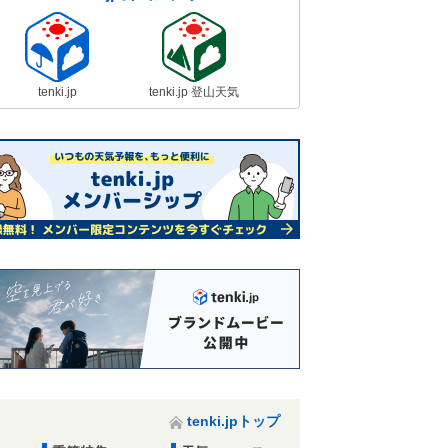
tenki.jp
tenki.jp 登山天気
tenki.jpトップ