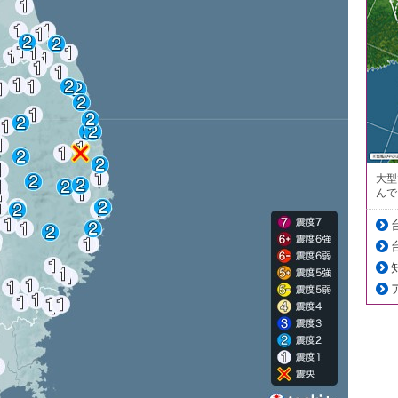
大型
んで