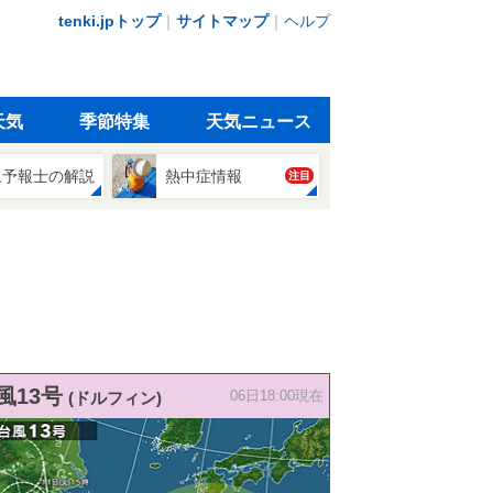
tenki.jpトップ
｜
サイトマップ
｜
ヘルプ
天気
季節特集
天気ニュース
象予報士の解説
熱中症情報
注目
風13号
(ドルフィン)
06日18:00現在