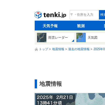
tenki.jp
検
天気予報
観測
雨雲レーダー
天気図
トップ
地震情報
過去の地震情報
2025年
地震情報