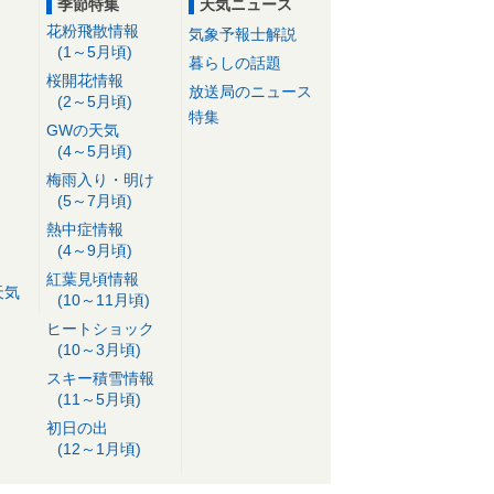
季節特集
天気ニュース
花粉飛散情報
気象予報士解説
(1～5月頃)
暮らしの話題
桜開花情報
放送局のニュース
(2～5月頃)
特集
GWの天気
(4～5月頃)
梅雨入り・明け
(5～7月頃)
熱中症情報
(4～9月頃)
紅葉見頃情報
天気
(10～11月頃)
ヒートショック
(10～3月頃)
スキー積雪情報
(11～5月頃)
初日の出
(12～1月頃)