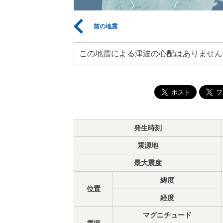
前の地震
この地震による津波の心配はありません
発生時刻
震源地
最大震度
緯度
位置
経度
マグニチュード