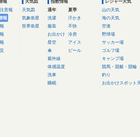
情報
天気図
指数情報
レジャー天気
注意報
天気図
通年
夏季
山の天気
情報
気象衛星
洗濯
汗かき
海の天気
報
世界衛星
服装
不快
空港
報
お出かけ
冷房
野球場
報
星空
アイス
サッカー場
災
傘
ビール
ゴルフ場
紫外線
キャンプ場
体感温度
競馬・競艇・競輪
洗車
釣り
睡眠
お出かけスポット