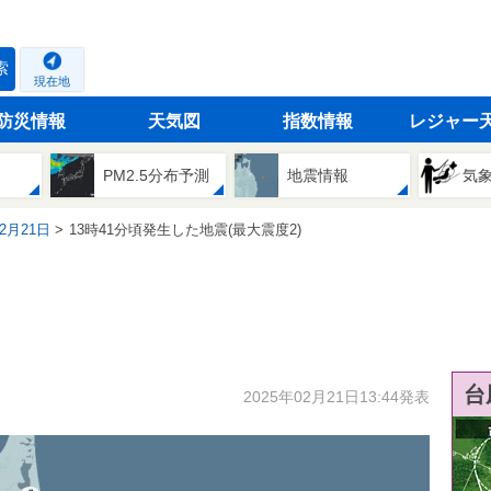
索
現在地
防災情報
天気図
指数情報
レジャー
PM2.5分布予測
地震情報
気
02月21日
13時41分頃発生した地震(最大震度2)
台
2025年02月21日13:44発表