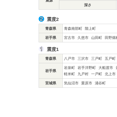
震源
深さ
震度2
青森県
青森南部町
階上町
岩手県
宮古市
久慈市
山田町
田野畑
震度1
青森県
八戸市
三沢市
三戸町
五戸町
岩泉町
岩手洋野町
大船渡市
岩手県
軽米町
九戸村
一戸町
北上市
宮城県
気仙沼市
栗原市
涌谷町