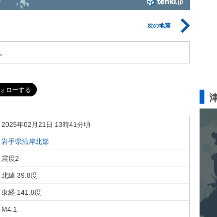
次の地震
。
2025年02月21日 13時41分頃
岩手県沿岸北部
震度2
北緯 39.8度
東経 141.8度
M4.1