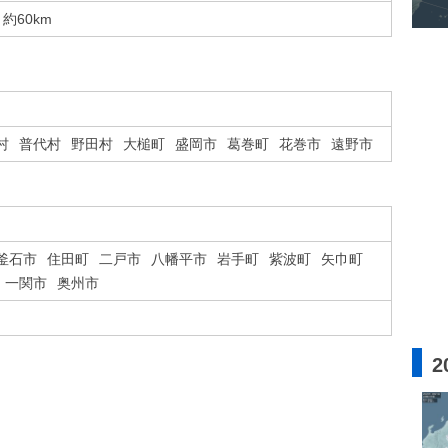
約60km
村
普代村
野田村
大槌町
盛岡市
葛巻町
花巻市
遠野市
釜石市
住田町
二戸市
八幡平市
岩手町
紫波町
矢巾町
一関市
奥州市
2