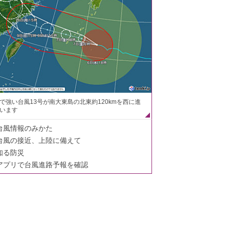
で強い台風13号が南大東島の北東約120kmを西に進
います
台風情報のみかた
台風の接近、上陸に備えて
知る防災
アプリで台風進路予報を確認