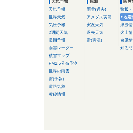
天気予報
観測
防災
天気予報
雨雲(過去)
警報・
世界天気
アメダス実況
地震
気圧予報
実況天気
津波情
2週間天気
過去天気
火山情
長期予報
雷(実況)
台風情
雨雲レーダー
知る防
積雪マップ
PM2.5分布予測
世界の雨雲
雷(予報)
道路気象
黄砂情報