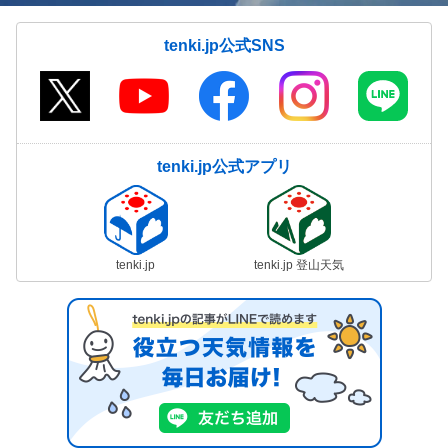
tenki.jp公式SNS
tenki.jp公式アプリ
tenki.jp
tenki.jp 登山天気