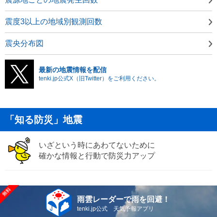
震度3以上の地域別観測回数
震央分布図
最新の地震情報を配信
tenki.jp公式X（旧Twitter）をご利用ください。
「知る防災」地震
いざという時にあわてないために
確かな情報と行動で防災力アップ
雨雲レーダーで雨を回避！
tenki.jp公式 天気予報アプリ