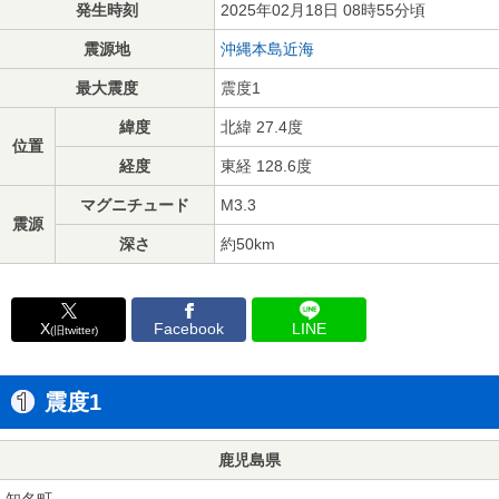
発生時刻
2025年02月18日 08時55分頃
震源地
沖縄本島近海
最大震度
震度1
緯度
北緯 27.4度
位置
経度
東経 128.6度
マグニチュード
M3.3
震源
深さ
約50km
X
Facebook
LINE
(旧twitter)
震度1
鹿児島県
知名町