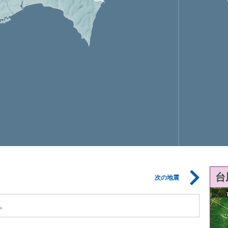
台
次の地震
。