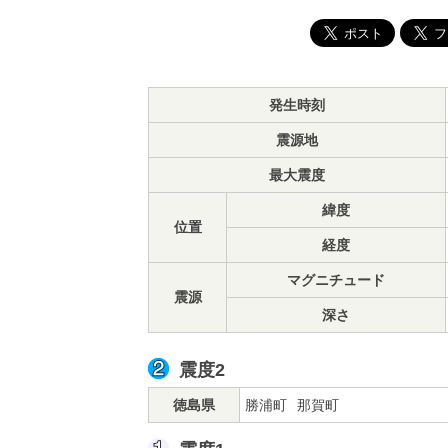
発生時刻
震源地
最大震度
緯度
位置
経度
マグニチュード
震源
深さ
震度2
徳島県
勝浦町
那賀町