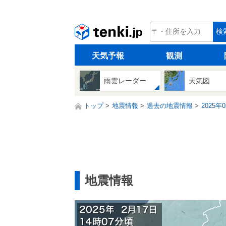
tenki.jp
検
天気予報
観測
雨雲レーダー
天気図
トップ
地震情報
過去の地震情報
2025年
地震情報