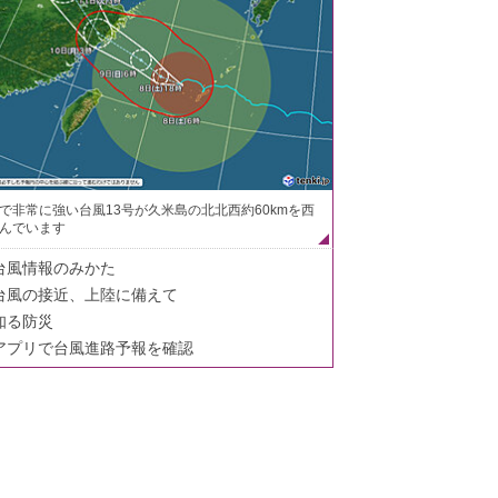
で非常に強い台風13号が久米島の北北西約60kmを西
んでいます
台風情報のみかた
台風の接近、上陸に備えて
知る防災
アプリで台風進路予報を確認