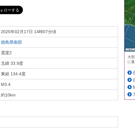
2025年02月17日 14時07分頃
徳島県南部
震度2
大型
に進
北緯 33.9度
東経 134.4度
M3.4
約10km