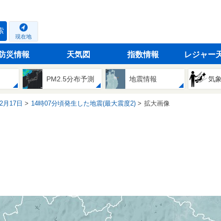
索
現在地
防災情報
天気図
指数情報
レジャー
PM2.5分布予測
地震情報
気
02月17日
14時07分頃発生した地震(最大震度2)
拡大画像