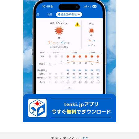
表示：
モバイル
｜
PC