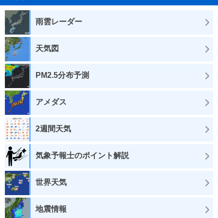
雨雲レーダー
天気図
PM2.5分布予測
アメダス
2週間天気
気象予報士のポイント解説
世界天気
地震情報