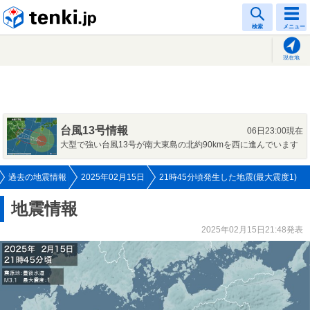
tenki.jp
検索
メニュー
現在地
台風13号情報
06日23:00現在
大型で強い台風13号が南大東島の北約90kmを西に進んでいます
過去の地震情報
2025年02月15日
21時45分頃発生した地震(最大震度1)
地震情報
2025年02月15日21:48発表