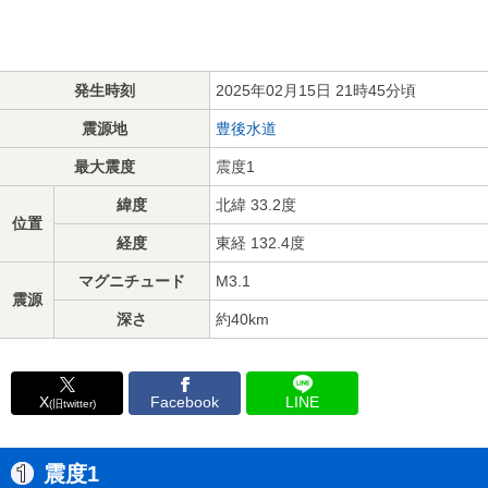
発生時刻
2025年02月15日 21時45分頃
震源地
豊後水道
最大震度
震度1
緯度
北緯 33.2度
位置
経度
東経 132.4度
マグニチュード
M3.1
震源
深さ
約40km
X
Facebook
LINE
(旧twitter)
震度1