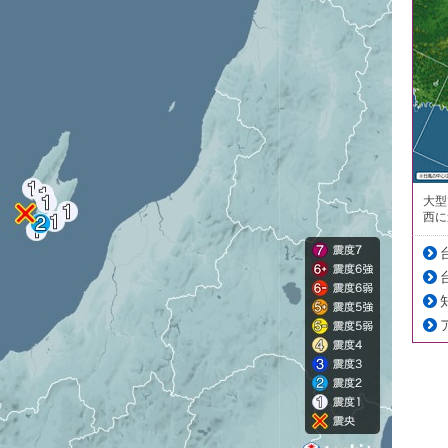
大型
西に