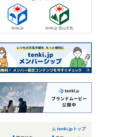
tenki.jp
tenki.jp 登山天気
tenki.jpトップ