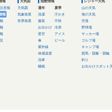
情報
天気図
指数情報
レジャー天気
注意報
天気図
通年
夏季
山の天気
情報
気象衛星
洗濯
汗かき
海の天気
報
世界衛星
服装
不快
空港
報
お出かけ
冷房
野球場
報
星空
アイス
サッカー場
災
傘
ビール
ゴルフ場
紫外線
キャンプ場
体感温度
競馬・競艇・競輪
洗車
釣り
睡眠
お出かけスポット