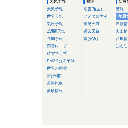
天気予報
観測
防災
天気予報
雨雲(過去)
警報・
世界天気
アメダス実況
地震
気圧予報
実況天気
津波情
2週間天気
過去天気
火山情
長期予報
雷(実況)
台風情
雨雲レーダー
知る防
積雪マップ
PM2.5分布予測
世界の雨雲
雷(予報)
道路気象
黄砂情報