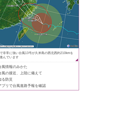
で非常に強い台風13号が久米島の西北西約210kmを
進んでいます
台風情報のみかた
台風の接近、上陸に備えて
知る防災
アプリで台風進路予報を確認