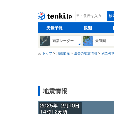
tenki.jp
検
天気予報
観測
雨雲レーダー
天気図
トップ
地震情報
過去の地震情報
2025年
地震情報