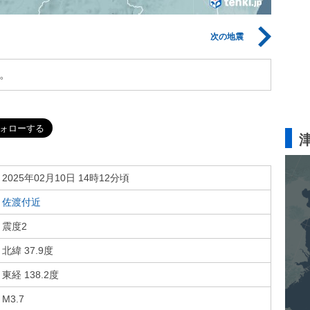
次の地震
。
2025年02月10日 14時12分頃
佐渡付近
震度2
北緯 37.9度
東経 138.2度
M3.7