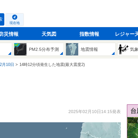
索
現在地
防災情報
天気図
指数情報
レジャー
PM2.5分布予測
地震情報
気
02月10日
14時12分頃発生した地震(最大震度2)
台
2025年02月10日14:15発表