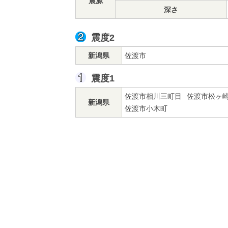
震源
深さ
震度2
新潟県
佐渡市
震度1
佐渡市相川三町目
佐渡市松ヶ
新潟県
佐渡市小木町