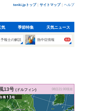
tenki.jpトップ
｜
サイトマップ
｜
ヘルプ
天気
季節特集
天気ニュース
象予報士の解説
熱中症情報
注目
風13号
(ドルフィン)
08日21:00現在