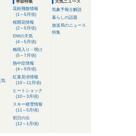
季節特集
天気ニュース
花粉飛散情報
気象予報士解説
(1～5月頃)
暮らしの話題
桜開花情報
放送局のニュース
(2～5月頃)
特集
GWの天気
(4～5月頃)
梅雨入り・明け
(5～7月頃)
熱中症情報
(4～9月頃)
紅葉見頃情報
天気
(10～11月頃)
ヒートショック
(10～3月頃)
スキー積雪情報
(11～5月頃)
初日の出
(12～1月頃)