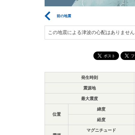
前の地震
この地震による津波の心配はありません
発生時刻
震源地
最大震度
緯度
位置
経度
マグニチュード