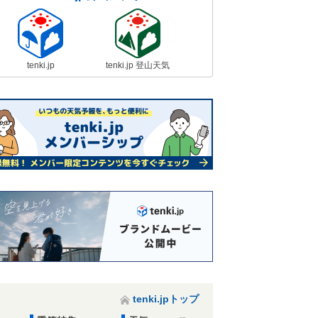
tenki.jp
tenki.jp 登山天気
tenki.jpトップ