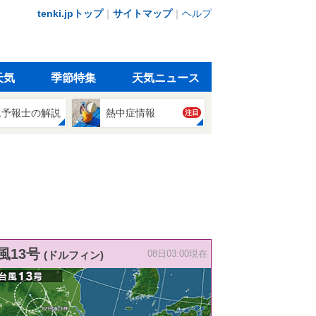
tenki.jpトップ
｜
サイトマップ
｜
ヘルプ
天気
季節特集
天気ニュース
象予報士の解説
熱中症情報
注目
風13号
(ドルフィン)
08日03:00現在