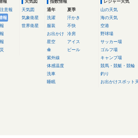
情報
天気図
指数情報
レジャー天気
注意報
天気図
通年
夏季
山の天気
情報
気象衛星
洗濯
汗かき
海の天気
報
世界衛星
服装
不快
空港
報
お出かけ
冷房
野球場
報
星空
アイス
サッカー場
災
傘
ビール
ゴルフ場
紫外線
キャンプ場
体感温度
競馬・競艇・競輪
洗車
釣り
睡眠
お出かけスポット