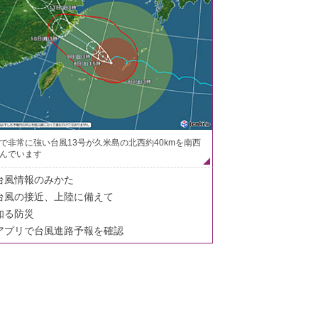
で非常に強い台風13号が久米島の北西約40kmを南西
んでいます
台風情報のみかた
台風の接近、上陸に備えて
知る防災
アプリで台風進路予報を確認