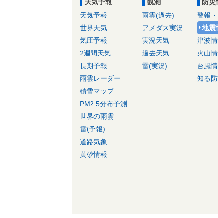
天気予報
観測
防災
天気予報
雨雲(過去)
警報・
世界天気
アメダス実況
地震
気圧予報
実況天気
津波情
2週間天気
過去天気
火山情
長期予報
雷(実況)
台風情
雨雲レーダー
知る防
積雪マップ
PM2.5分布予測
世界の雨雲
雷(予報)
道路気象
黄砂情報