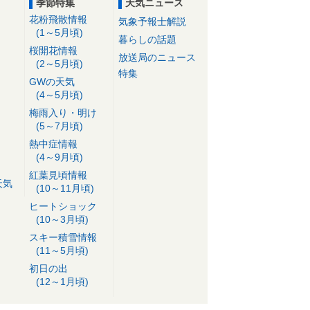
季節特集
天気ニュース
花粉飛散情報
気象予報士解説
(1～5月頃)
暮らしの話題
桜開花情報
放送局のニュース
(2～5月頃)
特集
GWの天気
(4～5月頃)
梅雨入り・明け
(5～7月頃)
熱中症情報
(4～9月頃)
紅葉見頃情報
天気
(10～11月頃)
ヒートショック
(10～3月頃)
スキー積雪情報
(11～5月頃)
初日の出
(12～1月頃)