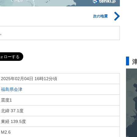
次の地震
。
2025年02月04日 16時12分頃
福島県会津
震度1
北緯 37.1度
東経 139.5度
M2.6