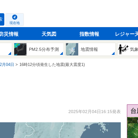
索
現在地
防災情報
天気図
指数情報
レジャー
PM2.5分布予測
地震情報
気
02月04日
16時12分頃発生した地震(最大震度1)
台
2025年02月04日16:15発表