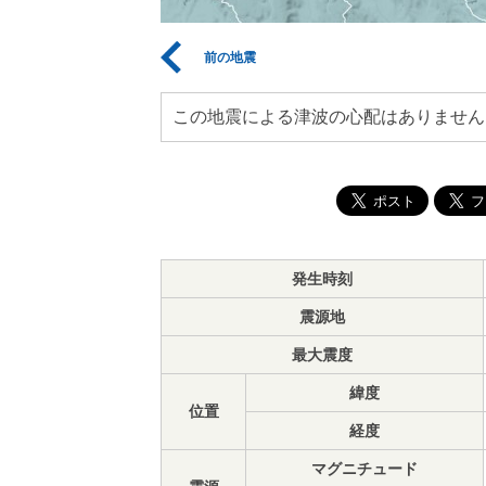
前の地震
この地震による津波の心配はありません
発生時刻
震源地
最大震度
緯度
位置
経度
マグニチュード