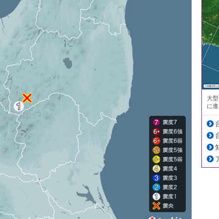
大型
に進