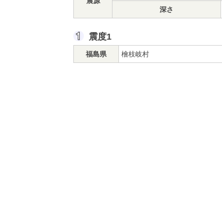
震源
深さ
震度1
福島県
檜枝岐村