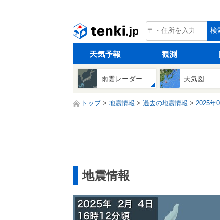
tenki.jp
検
天気予報
観測
雨雲レーダー
天気図
トップ
地震情報
過去の地震情報
2025年
地震情報