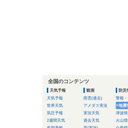
全国のコンテンツ
天気予報
観測
防災
天気予報
雨雲(過去)
警報・
世界天気
アメダス実況
地震
気圧予報
実況天気
津波情
2週間天気
過去天気
火山情
長期予報
雷(実況)
台風情