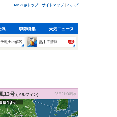
tenki.jpトップ
｜
サイトマップ
｜
ヘルプ
天気
季節特集
天気ニュース
象予報士の解説
熱中症情報
注目
風13号
(ドルフィン)
08日21:00現在