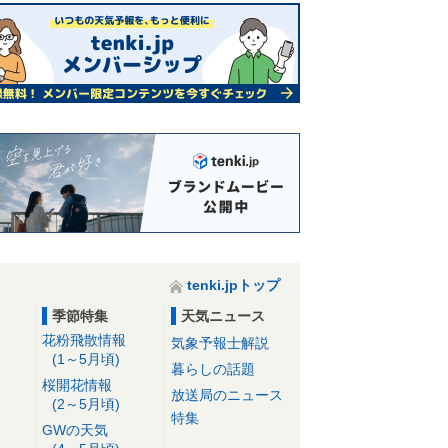
tenki.jpトップ
季節特集
天気ニュース
花粉飛散情報
気象予報士解説
(1～5月頃)
暮らしの話題
桜開花情報
放送局のニュース
(2～5月頃)
特集
GWの天気