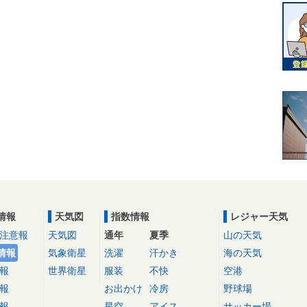
情報
天気図
指数情報
レジャー天気
注意報
天気図
通年
夏季
山の天気
情報
気象衛星
洗濯
汗かき
海の天気
報
世界衛星
服装
不快
空港
報
お出かけ
冷房
野球場
報
星空
アイス
サッカー場