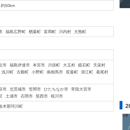
約50km
市
福島広野町
楢葉町
富岡町
川内村
大熊町
松市
福島伊達市
本宮市
川俣町
大玉村
鏡石町
天栄村
浅川町
古殿町
小野町
南相馬市
双葉町
浪江町
葛尾村
萩市
北茨城市
笠間市
ひたちなか市
常陸大宮市
町
土浦市
石岡市
筑西市
桜川市
2
栃木那珂川町