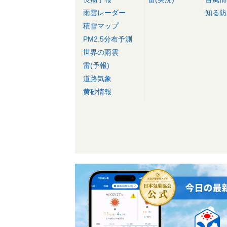
雨雲レーダー
知る防
積雪マップ
PM2.5分布予測
世界の雨雲
雷(予報)
道路気象
黄砂情報