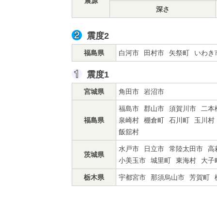
震源
深さ
震度2
福島県
白河市
田村市
矢祭町
いわき
震度1
宮城県
角田市
岩沼市
福島市
郡山市
須賀川市
二本
福島県
泉崎村
棚倉町
石川町
玉川村
飯舘村
水戸市
日立市
常陸太田市
高
茨城県
小美玉市
城里町
東海村
大子
栃木県
宇都宮市
那須烏山市
芳賀町