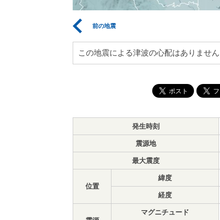
前の地震
この地震による津波の心配はありません
発生時刻
震源地
最大震度
緯度
位置
経度
マグニチュード