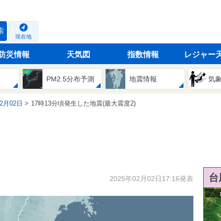
索
現在地
防災情報
天気図
指数情報
レジャー
PM2.5分布予測
地震情報
気
02月02日
17時13分頃発生した地震(最大震度2)
台
2025年02月02日17:16発表