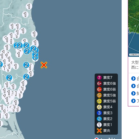
大型
西に