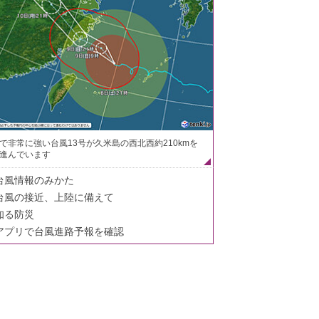
で非常に強い台風13号が久米島の西北西約210kmを
進んでいます
台風情報のみかた
台風の接近、上陸に備えて
知る防災
アプリで台風進路予報を確認