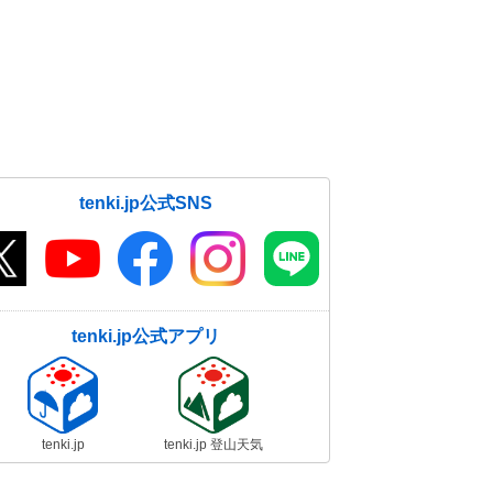
tenki.jp公式SNS
tenki.jp公式アプリ
tenki.jp
tenki.jp 登山天気