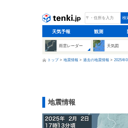
tenki.jp
検
天気予報
観測
雨雲レーダー
天気図
トップ
地震情報
過去の地震情報
2025年
地震情報