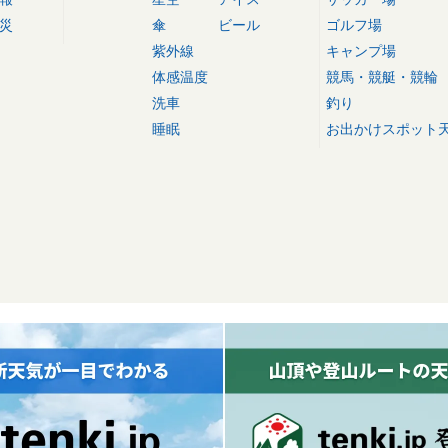
災
傘
ビール
ゴルフ場
紫外線
キャンプ場
体感温度
競馬・競艇・競輪
洗車
釣り
睡眠
お出かけスポット