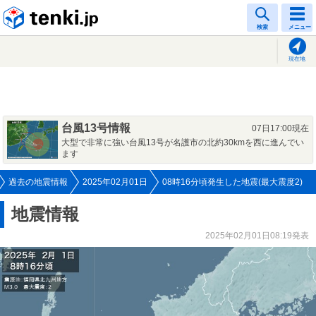
tenki.jp
検索
メニュー
現在地
台風13号情報
07日17:00現在
大型で非常に強い台風13号が名護市の北約30kmを西に進んでい
ます
過去の地震情報
2025年02月01日
08時16分頃発生した地震(最大震度2)
地震情報
2025年02月01日08:19発表