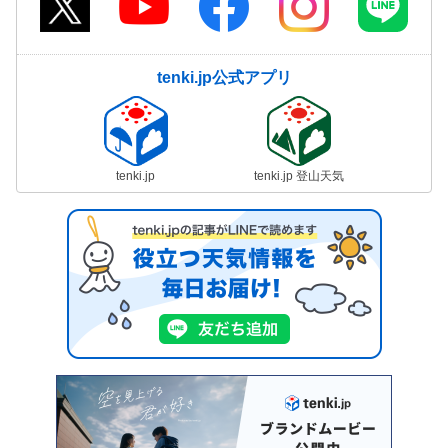
tenki.jp公式アプリ
tenki.jp
tenki.jp 登山天気