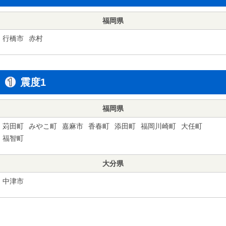
福岡県
行橋市
赤村
震度1
福岡県
苅田町
みやこ町
嘉麻市
香春町
添田町
福岡川崎町
大任町
福智町
大分県
中津市