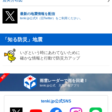
震央分布図
最新の地震情報を配信
tenki.jp公式X（旧Twitter）をご利用ください。
「知る防災」地震
いざという時にあわてないために
確かな情報と行動で防災力アップ
雨雲レーダーで雨を回避！
tenki.jp公式 天気予報アプリ
tenki.jp公式SNS