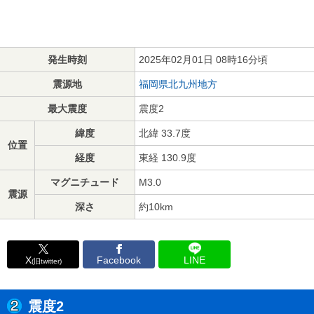
発生時刻
2025年02月01日 08時16分頃
震源地
福岡県北九州地方
最大震度
震度2
緯度
北緯 33.7度
位置
経度
東経 130.9度
マグニチュード
M3.0
震源
深さ
約10km
X
Facebook
LINE
(旧twitter)
震度2