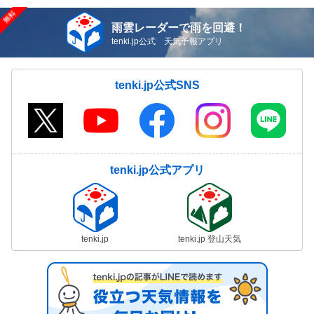
雨雲レーダーで雨を回避！
tenki.jp公式 天気予報アプリ
tenki.jp公式SNS
tenki.jp公式アプリ
tenki.jp
tenki.jp 登山天気