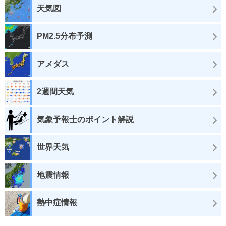
天気図
PM2.5分布予測
アメダス
2週間天気
気象予報士のポイント解説
世界天気
地震情報
熱中症情報