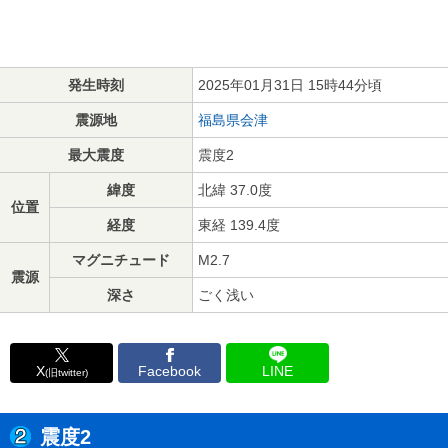
発生時刻
2025年01月31日 15時44分頃
震源地
福島県会津
最大震度
震度2
緯度
北緯 37.0度
位置
経度
東経 139.4度
マグニチュード
M2.7
震源
深さ
ごく浅い
X
Facebook
LINE
(旧twitter)
震度2