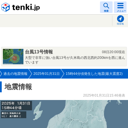
tenki.jp
検索
メニュー
現在地
台風13号情報
08日20:00現在
大型で非常に強い台風13号が久米島の西北西約200kmを西に進ん
でいます
過去の地震情報
2025年01月31日
15時44分頃発生した地震(最大震度2)
地震情報
2025年01月31日15:46発表