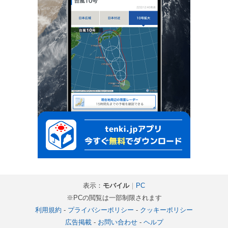
表示：
モバイル
｜
PC
※PCの閲覧は一部制限されます
利用規約
-
プライバシーポリシー
-
クッキーポリシー
広告掲載
-
お問い合わせ
-
ヘルプ