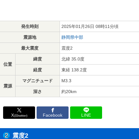
発生時刻
2025年01月26日 08時11分頃
震源地
静岡県中部
最大震度
震度2
緯度
北緯 35.0度
位置
経度
東経 138.2度
マグニチュード
M3.3
震源
深さ
約20km
X
Facebook
LINE
(旧twitter)
震度2