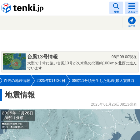
tenki.jp
検索
メニュー
現在地
台風13号情報
08日09:00現在
大型で非常に強い台風13号が久米島の北西約100kmを北西に進ん
でいます
過去の地震情報
2025年01月26日
08時11分頃発生した地震(最大震度2)
地震情報
2025年01月26日08:13発表