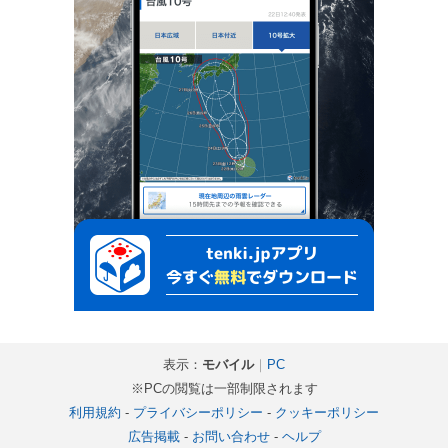
表示：
モバイル
｜
PC
※PCの閲覧は一部制限されます
利用規約
-
プライバシーポリシー
-
クッキーポリシー
広告掲載
-
お問い合わせ
-
ヘルプ