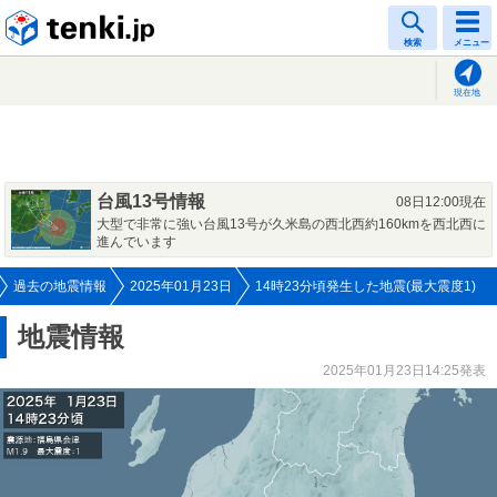
tenki.jp
検索
メニュー
現在地
台風13号情報
08日12:00現在
大型で非常に強い台風13号が久米島の西北西約160kmを西北西に
進んでいます
過去の地震情報
2025年01月23日
14時23分頃発生した地震(最大震度1)
地震情報
2025年01月23日14:25発表