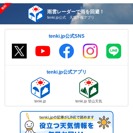
雨雲レーダーで雨を回避！
tenki.jp公式 天気予報アプリ
tenki.jp公式SNS
tenki.jp公式アプリ
tenki.jp
tenki.jp 登山天気