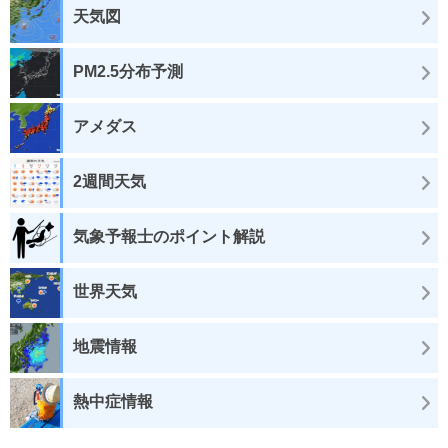
天気図
PM2.5分布予測
アメダス
2週間天気
気象予報士のポイント解説
世界天気
地震情報
熱中症情報