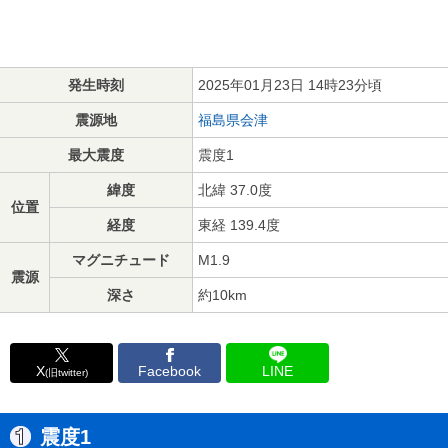
発生時刻
2025年01月23日 14時23分頃
震源地
福島県会津
最大震度
震度1
緯度
北緯 37.0度
位置
経度
東経 139.4度
マグニチュード
M1.9
震源
深さ
約10km
X
Facebook
LINE
(旧twitter)
震度1