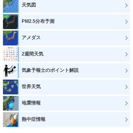
天気図
PM2.5分布予測
アメダス
2週間天気
気象予報士のポイント解説
世界天気
地震情報
熱中症情報