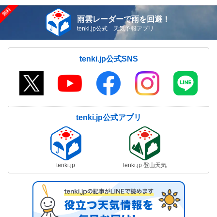
雨雲レーダーで雨を回避！
tenki.jp公式 天気予報アプリ
tenki.jp公式SNS
tenki.jp公式アプリ
tenki.jp
tenki.jp 登山天気