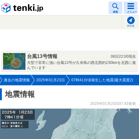
tenki.jp
検索
メニュー
現在地
台風13号情報
08日22:00現在
大型で非常に強い台風13号が久米島の西北西約230kmを北西に進
んでいます
過去の地震情報
2025年01月23日
07時41分頃発生した地震(最大震度2)
地震情報
2025年01月23日07:43発表