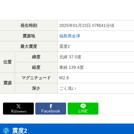
発生時刻
2025年01月23日 07時41分頃
震源地
福島県会津
最大震度
震度2
緯度
北緯 37.0度
位置
経度
東経 139.4度
マグニチュード
M2.8
震源
深さ
ごく浅い
X
Facebook
LINE
(旧twitter)
震度2