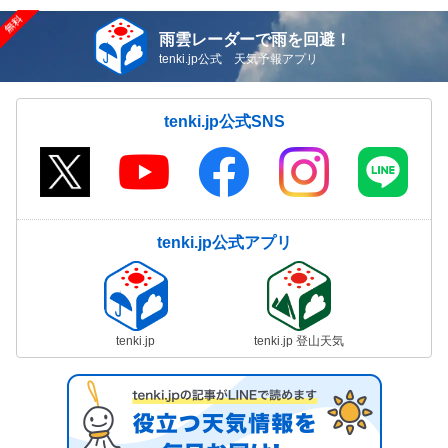
雨雲レーダーで雨を回避！
tenki.jp公式 天気予報アプリ
tenki.jp公式SNS
tenki.jp公式アプリ
tenki.jp
tenki.jp 登山天気