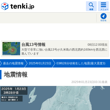
tenki.jp
検索
メニュー
現在地
台風13号情報
08日12:00現在
大型で非常に強い台風13号が久米島の西北西約160kmを西北西に
進んでいます
過去の地震情報
2025年01月23日
03時28分頃発生した地震(最大震度3)
地震情報
2025年01月23日03:31発表