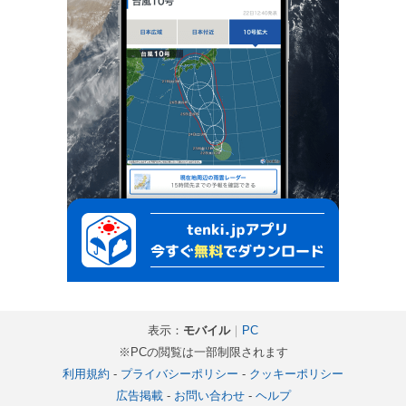
表示：
モバイル
｜
PC
※PCの閲覧は一部制限されます
利用規約
-
プライバシーポリシー
-
クッキーポリシー
広告掲載
-
お問い合わせ
-
ヘルプ