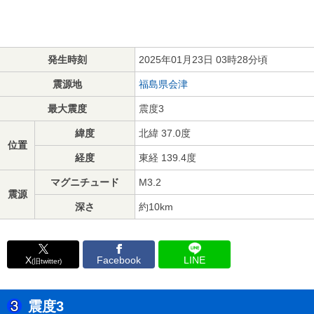
発生時刻
2025年01月23日 03時28分頃
震源地
福島県会津
最大震度
震度3
緯度
北緯 37.0度
位置
経度
東経 139.4度
マグニチュード
M3.2
震源
深さ
約10km
X
Facebook
LINE
(旧twitter)
震度3