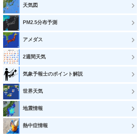
天気図
PM2.5分布予測
アメダス
2週間天気
気象予報士のポイント解説
世界天気
地震情報
熱中症情報