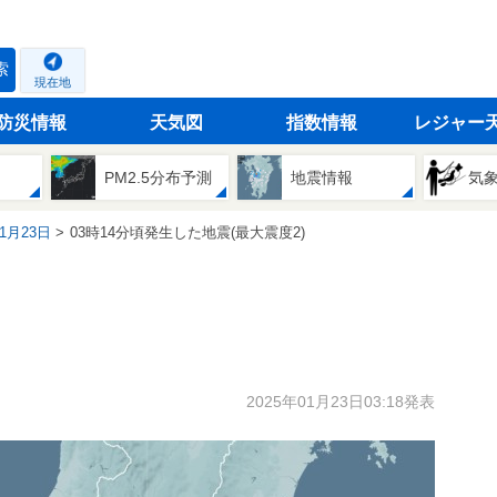
索
現在地
防災情報
天気図
指数情報
レジャー
PM2.5分布予測
地震情報
気
01月23日
03時14分頃発生した地震(最大震度2)
2025年01月23日03:18発表