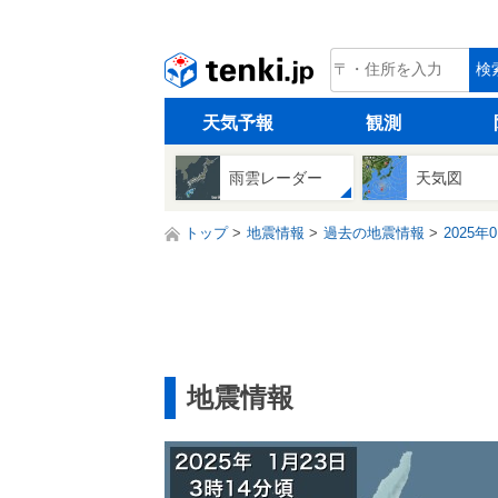
tenki.jp
検
天気予報
観測
雨雲レーダー
天気図
トップ
地震情報
過去の地震情報
2025年
地震情報