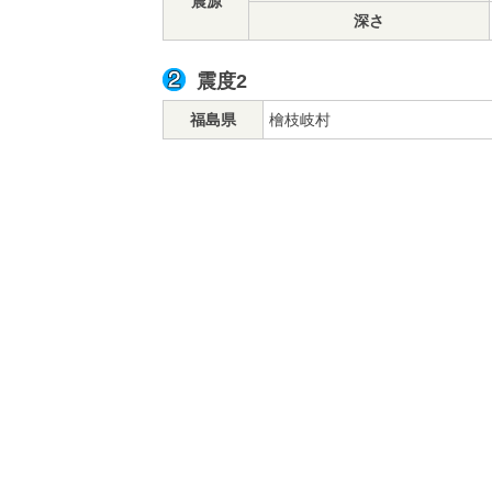
震源
深さ
震度2
福島県
檜枝岐村