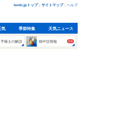
tenki.jpトップ
｜
サイトマップ
｜
ヘルプ
天気
季節特集
天気ニュース
象予報士の解説
熱中症情報
注目