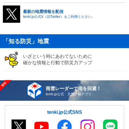
最新の地震情報を配信
tenki.jp公式X（旧Twitter）をご利用ください。
「知る防災」地震
いざという時にあわてないために
確かな情報と行動で防災力アップ
雨雲レーダーで雨を回避！
tenki.jp公式 天気予報アプリ
tenki.jp公式SNS