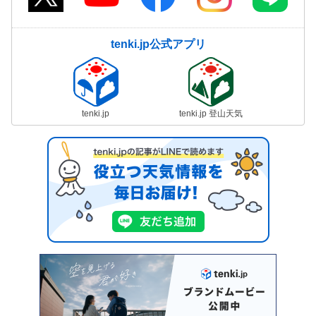
tenki.jp公式アプリ
tenki.jp
tenki.jp 登山天気