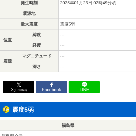
発生時刻
2025年01月23日 02時49分頃
震源地
---
最大震度
震度5弱
緯度
---
位置
経度
---
マグニチュード
---
震源
深さ
---
X
Facebook
LINE
(旧twitter)
震度5弱
福島県
福島県会津