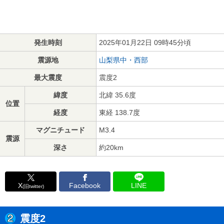
発生時刻
2025年01月22日 09時45分頃
震源地
山梨県中・西部
最大震度
震度2
緯度
北緯 35.6度
位置
経度
東経 138.7度
マグニチュード
M3.4
震源
深さ
約20km
X
Facebook
LINE
(旧twitter)
震度2