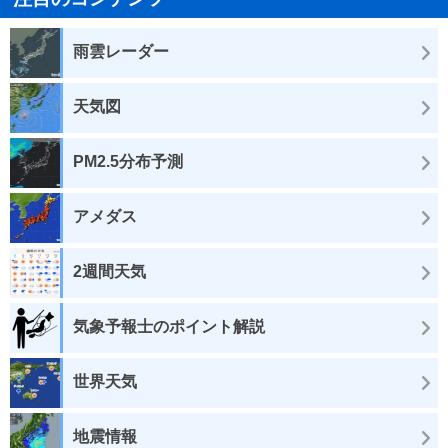
雨雲レーダー
天気図
PM2.5分布予測
アメダス
2週間天気
気象予報士のポイント解説
世界天気
地震情報