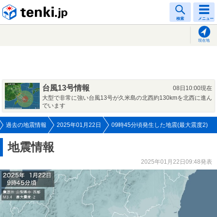
tenki.jp
検索
メニュー
現在地
台風13号情報
08日10:00現在
大型で非常に強い台風13号が久米島の北西約130kmを北西に進ん
でいます
過去の地震情報
2025年01月22日
09時45分頃発生した地震(最大震度2)
地震情報
2025年01月22日09:48発表