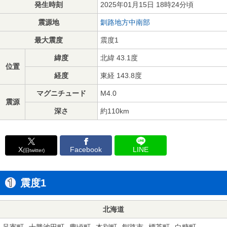
発生時刻
2025年01月15日 18時24分頃
震源地
釧路地方中南部
最大震度
震度1
緯度
北緯 43.1度
位置
経度
東経 143.8度
マグニチュード
M4.0
震源
深さ
約110km
X
Facebook
LINE
(旧twitter)
震度1
北海道
足寄町
十勝池田町
豊頃町
本別町
釧路市
標茶町
白糠町