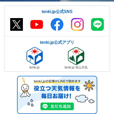
tenki.jp公式SNS
tenki.jp公式アプリ
tenki.jp
tenki.jp 登山天気