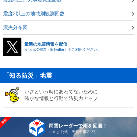
震度3以上の地域別観測回数
震央分布図
最新の地震情報を配信
tenki.jp公式X（旧Twitter）をご利用ください。
「知る防災」地震
いざという時にあわてないために
確かな情報と行動で防災力アップ
雨雲レーダーで雨を回避！
tenki.jp公式 天気予報アプリ