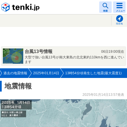
tenki.jp
検索
メニュー
現在地
台風13号情報
06日19:00現在
大型で強い台風13号が南大東島の北北東約110kmを西に進んでい
ます
過去の地震情報
2025年01月14日
13時54分頃発生した地震(最大震度1)
地震情報
2025年01月14日13:57発表