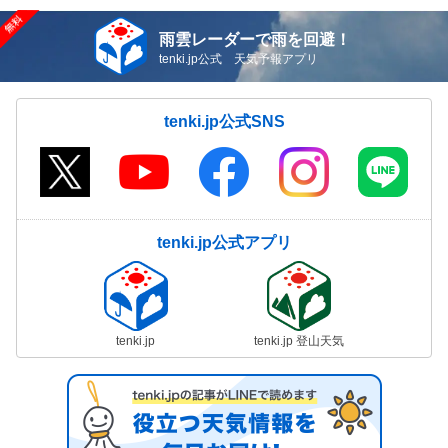
雨雲レーダーで雨を回避！
tenki.jp公式 天気予報アプリ
tenki.jp公式SNS
tenki.jp公式アプリ
tenki.jp
tenki.jp 登山天気