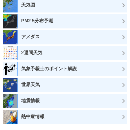
天気図
PM2.5分布予測
アメダス
2週間天気
気象予報士のポイント解説
世界天気
地震情報
熱中症情報