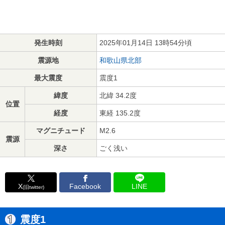
発生時刻
2025年01月14日 13時54分頃
震源地
和歌山県北部
最大震度
震度1
緯度
北緯 34.2度
位置
経度
東経 135.2度
マグニチュード
M2.6
震源
深さ
ごく浅い
X
Facebook
LINE
(旧twitter)
震度1