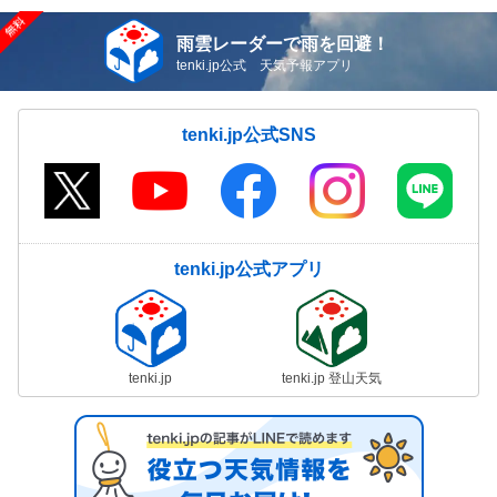
雨雲レーダーで雨を回避！
tenki.jp公式 天気予報アプリ
tenki.jp公式SNS
tenki.jp公式アプリ
tenki.jp
tenki.jp 登山天気