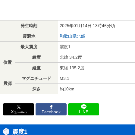
発生時刻
2025年01月14日 13時46分頃
震源地
和歌山県北部
最大震度
震度1
緯度
北緯 34.2度
位置
経度
東経 135.2度
マグニチュード
M3.1
震源
深さ
約10km
X
Facebook
LINE
(旧twitter)
震度1