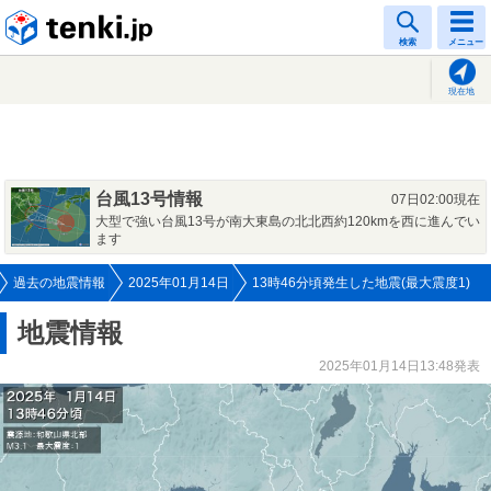
tenki.jp
検索
メニュー
現在地
台風13号情報
07日02:00現在
大型で強い台風13号が南大東島の北北西約120kmを西に進んでい
ます
過去の地震情報
2025年01月14日
13時46分頃発生した地震(最大震度1)
地震情報
2025年01月14日13:48発表