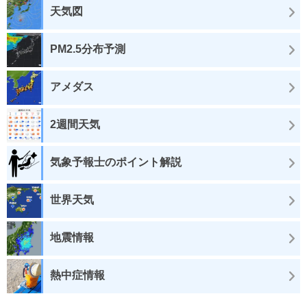
天気図
PM2.5分布予測
アメダス
2週間天気
気象予報士のポイント解説
世界天気
地震情報
熱中症情報