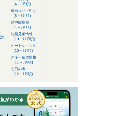
(4～5月頃)
梅雨入り・明け
(5～7月頃)
熱中症情報
(4～9月頃)
紅葉見頃情報
天気
(10～11月頃)
ヒートショック
(10～3月頃)
スキー積雪情報
(11～5月頃)
初日の出
(12～1月頃)