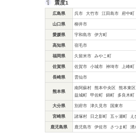
震度1
広島県
呉市
大竹市
江田島市
府中町
山口県
柳井市
愛媛県
宇和島市
伊方町
高知県
宿毛市
福岡県
久留米市
みやこ町
佐賀県
佐賀市
小城市
神埼市
上峰町
長崎県
雲仙市
南阿蘇村
熊本中央区
熊本東区
熊本県
益城町
甲佐町
錦町
多良木町
大分県
別府市
津久見市
国東市
宮崎県
諸塚村
日之影町
五ヶ瀬町
え
鹿児島県
鹿児島市
伊佐市
さつま町
湧