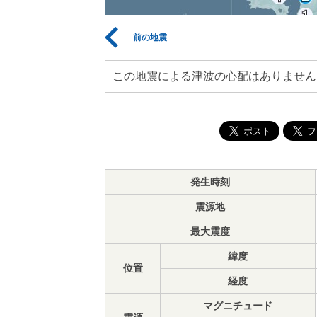
前の地震
この地震による津波の心配はありません
発生時刻
震源地
最大震度
緯度
位置
経度
マグニチュード