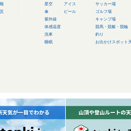
報
星空
アイス
サッカー場
災
傘
ビール
ゴルフ場
紫外線
キャンプ場
体感温度
競馬・競艇・競輪
洗車
釣り
睡眠
お出かけスポット