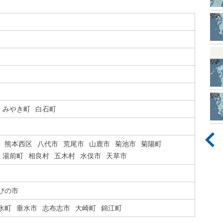
みやき町
白石町
熊本西区
八代市
荒尾市
山鹿市
菊池市
菊陽町
湯前町
相良村
五木村
水俣市
天草市
びの市
水町
垂水市
志布志市
大崎町
錦江町