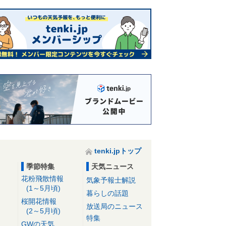
tenki.jpトップ
季節特集
天気ニュース
花粉飛散情報
気象予報士解説
(1～5月頃)
暮らしの話題
桜開花情報
放送局のニュース
(2～5月頃)
特集
GWの天気