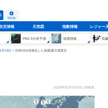
索
現在地
防災情報
天気図
指数情報
レジャー
PM2.5分布予測
地震情報
気
01月14日
01時15分頃発生した地震(最大震度3)
2025年01月14日01:18発表