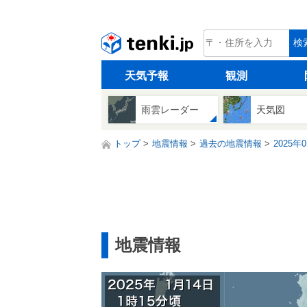
tenki.jp
検
天気予報
観測
雨雲レーダー
天気図
トップ
地震情報
過去の地震情報
2025年
地震情報