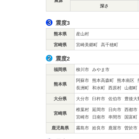
震源
深さ
震度3
熊本県
産山村
宮崎県
宮崎美郷町
高千穂町
震度2
福岡県
柳川市
みやま市
阿蘇市
熊本高森町
熊本南区
熊本県
長洲町
和水町
西原村
山都町
大分県
大分市
臼杵市
佐伯市
豊後大
椎葉村
延岡市
日向市
西都市
宮崎県
宮崎市
日南市
串間市
国富町
鹿児島県
霧島市
姶良市
鹿屋市
曽於市