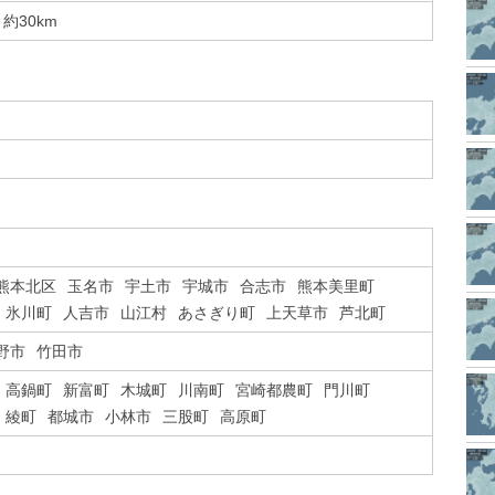
約30km
熊本北区
玉名市
宇土市
宇城市
合志市
熊本美里町
氷川町
人吉市
山江村
あさぎり町
上天草市
芦北町
野市
竹田市
高鍋町
新富町
木城町
川南町
宮崎都農町
門川町
綾町
都城市
小林市
三股町
高原町