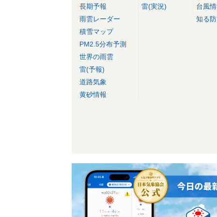
長期予報
雷(実況)
台風情
雨雲レーダー
知る防
積雪マップ
PM2.5分布予測
世界の雨雲
雷(予報)
道路気象
黄砂情報