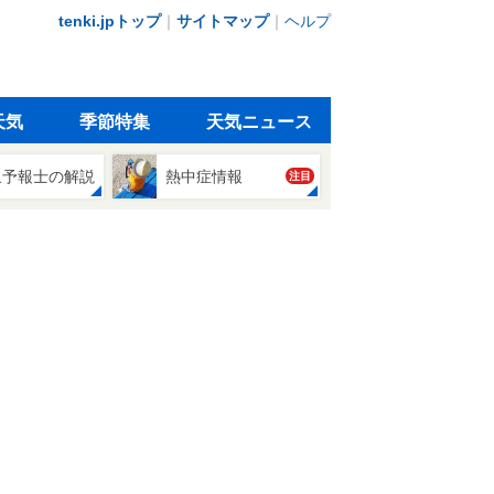
tenki.jpトップ
｜
サイトマップ
｜
ヘルプ
天気
季節特集
天気ニュース
象予報士の解説
熱中症情報
注目