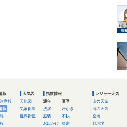
情報
天気図
指数情報
レジャー天気
注意報
天気図
通年
夏季
山の天気
情報
気象衛星
洗濯
汗かき
海の天気
報
世界衛星
服装
不快
空港
報
お出かけ
冷房
野球場