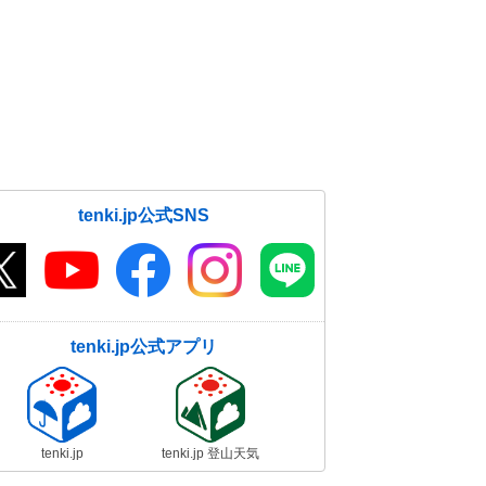
tenki.jp公式SNS
tenki.jp公式アプリ
tenki.jp
tenki.jp 登山天気